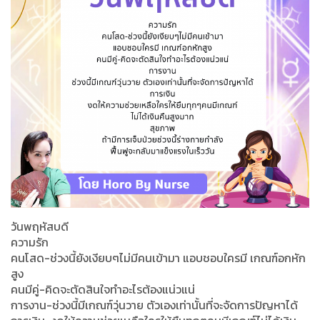
วันพฤหัสบดี
ความรัก
คนโสด-ช่วงนี้ยังเงียบๆไม่มีคนเข้ามา แอบชอบใครมี เกณฑ์อกหัก
สูง
คนมีคู่-คิดจะตัดสินใจทำอะไรต้องแน่วแน่
การงาน-ช่วงนี้มีเกณฑ์วุ่นวาย ตัวเองเท่านั้นที่จะจัดการปัญหาได้