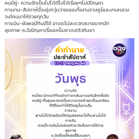
คนมีคู่- ความรักเป็นไปได้ดีไปได้เรื่อยๆไม่มีปัญหา
การงาน-สัปดาห์นี้จะยุ่งๆวุ่นวายเยอะทั้งงานราษฎร์​และงานหลวง
จะมีคนมาให้ช่วยทุกวัน
การเงิน-ยังพอมีกินมีใช้ อาจจะไม่สะดวกสบายมากนัก
สุขภาพ-ระวังปัญหาเรื่องเหน็บชาตะคริวกินขา