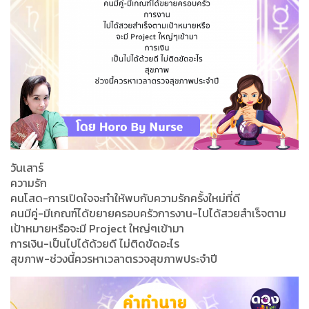
วันเสาร์
ความรัก
คนโสด-การเปิดใจจะทำให้พบกับความรักครั้งใหม่ที่ดี
คนมีคู่-มีเกณฑ์ได้ขยายครอบครัวการงาน-ไปได้สวยสำเร็จตาม
เป้าหมายหรือจะมี Project ใหญ่ๆเข้ามา
การเงิน-เป็นไปได้ด้วยดี ไม่ติดขัดอะไร
สุขภาพ-ช่วงนี้ควรหาเวลาตรวจสุขภาพประจำปี