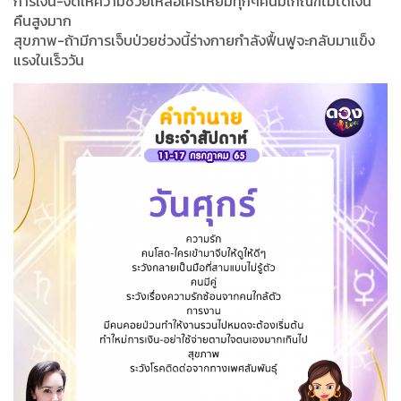
การเงิน-งดให้ความช่วยเหลือใครให้ยืมทุกๆคนมีเกณฑ์ไม่ได้เงิน
คืนสูงมาก
สุขภาพ-ถ้ามีการเจ็บป่วยช่วงนี้ร่างกายกำลังฟื้นฟูจะกลับมาแข็ง
แรงในเร็ววัน