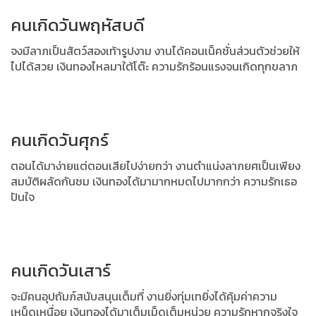
คนเกิดวันพฤหัสบดี
จงมีลาภเป็นสัตว์สองเท้ารูปงาม งานได้คอนเน็คชั่นส่วนตัวช่วยให้
ไปได้สวย
เงินทองไหลมาใต้โต๊ะ ความรักร้อนแรงจนเกิดทุกขลาภ
คนเกิดวันศุกร์
ตอนได้มาง่ายแต่ตอนเสียไปง่ายกว่า งานตำแน่งลาภยศเป็นเพียง
สมบัติผลัดกันชม เงินทองได้มามากหมดไปมากกว่า ความรักเธอ
ปันใจ
คนเกิดวันเสาร์
จะมีคนอุปถัมภ์สนับสนุนเต็มที่ งานยิ่งทุ่มเทยิ่งได้คุ้มค่าความ
เหน็ดเหนื่อย
เงินทองได้มาเต็มเม็ดเต็มหน่วย ความรักหากจริงใจ