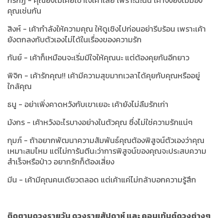
กรกฏ - คุณยังไม่เคยเข้าใจเค้าเลย เพราะฉะนั้น เค้าจังยังไม่มอง
คุณเช่นกัน
สิงห์ - เค้ากำลังให้ความคุณ ให้ดูเชิงไปก่อนอย่ารีบร้อน เพราะเค้า
ยังตกลงกับตัวเองไม่ได้ในเรื่องของความรัก
กันย์ - เค้าก็เหมือนจะเริ่มมีใจให้คุณนะ แต่ต้องคุยกันอีกยาว
พิจิก - เค้ารักคุณ!! เค้ามีความสุขมากเวลาได้คุยกับคุณหรืออยู่
ใกล้คุณ
ธนู - อย่าเพิ่งคาดหวังกับเขาเยอะ เค้ายังไม่ลืมรักเก่า
มังกร - เค้าหวังอะไรบางอย่างในตัวคุณ ซึ่งไม่ใช่ความรักแน่ๆ
กุมภ์ - ถ้าอยากพัฒนาความสัมพันธ์คุณต้องพิสูจน์ตัวเองว่าคุณ
เหมาะสมไหม แต่ไม่การันตีนะว่าการพิสูจน์ของคุณจะประสบความ
สำเร็จหรือป่าว อยากรักก็ต้องเสี่ยง
มีน - เค้ามีคุณคนเดียวตลอด แต่เค้าแค่ไม่กล้าบอกความรู้สึก
ติดตามดวงรายวัน ดวงรายสัปดาห์ และ คอนเท้นต์ดวงต่างๆ