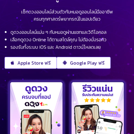
เช็กดวงออนไลน์ส่วนตัวกับหมอดูออนไลน์มืออาชีพ
ครบทุกศาสตร์พยากรณ์ในแอปเดียว
ดูดวงออนไลน์แม่น ๆ กับหมอดูผ่านแชทและวิดีโอคอล
เลือกดูดวง Online ได้ตามสไตล์คุณ ไม่ต้องนั่งรอคิว
รองรับทั้งระบบ iOS และ Android ดาวน์โหลดเลย
Apple Store ฟรี
Google Play ฟรี