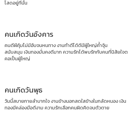
โสดอยู่ที่นั้น
คนเกิดวันอังคาร
คนดีผีคุ้มไม่มีอับจนหนทาง งานทำดีได้ดีมีผู้ใหญ่ค้ำจุ้น
สนับสนุน
เงินทองมั่นคงดีมาก ความรักได้พบรักกับคนที่นิสัยใจต
คอเป็นผู้ใหญ่
คนเกิดวันพุธ
วันนี้สบายกายลำบากใจ งานข้างนอกสดใสข้างในกลัดหนอง
เงิน
ทองมีคล่องมือดีงาม ความรักเลือกคนผิดคิดจนตัวตาย