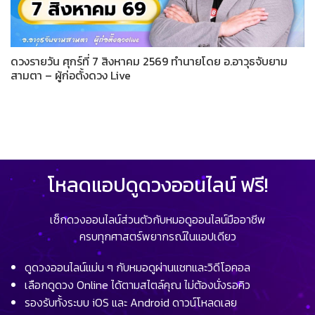
ดวงรายวัน ศุกร์ที่ 7 สิงหาคม 2569 ทำนายโดย อ.อาวุธจับยาม
สามตา – ผู้ก่อตั้งดวง Live
โหลดแอปดูดวงออนไลน์ ฟรี!
เช็กดวงออนไลน์ส่วนตัวกับหมอดูออนไลน์มืออาชีพ
ครบทุกศาสตร์พยากรณ์ในแอปเดียว
ดูดวงออนไลน์แม่น ๆ กับหมอดูผ่านแชทและวิดีโอคอล
เลือกดูดวง Online ได้ตามสไตล์คุณ ไม่ต้องนั่งรอคิว
รองรับทั้งระบบ iOS และ Android ดาวน์โหลดเลย