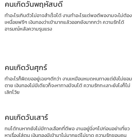
คนเกิดวันพฤหัสบดี
ทำอะไรเกินตัวไม่อาจสำเร็จได้ งานทำอะไรแต่พอดีพองามจะไม่ต้อง
เหนื่อยฟรีๆ เงินทองว่าเข้ามากแล้วออกยังมากกว่า ความรักได้
อารมณ์หลังความรุนแรง
คนเกิดวันศุกร์
ทำอะไรก็ผิดขออยู่เฉยๆดีกว่า งานเหมือนหมดหนทางแต่ยังไม่ยอม
ตาย เ
งินทองไม่มีเดียวก็จะหาทางมีจนได้ ความรักทะเลาะยังไงก็ไม่
เลิกโว้ย
คนเกิดวันเสาร์
ทนได้ทนหากยังไม่มีทางเลือกที่ดีพอ งานอยู่นิ่งๆไปก่อนอย่าเที่ยว
หาเรื่องใส่ตน เงินทองมีเข้ามาไม่มากแต่ไม่ขาด ความรักชอบคน