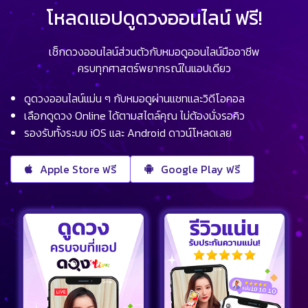
โหลดแอปดูดวงออนไลน์ ฟรี!
เช็กดวงออนไลน์ส่วนตัวกับหมอดูออนไลน์มืออาชีพ
ครบทุกศาสตร์พยากรณ์ในแอปเดียว
ดูดวงออนไลน์แม่น ๆ กับหมอดูผ่านแชทและวิดีโอคอล
เลือกดูดวง Online ได้ตามสไตล์คุณ ไม่ต้องนั่งรอคิว
รองรับทั้งระบบ iOS และ Android ดาวน์โหลดเลย
Apple Store ฟรี
Google Play ฟรี