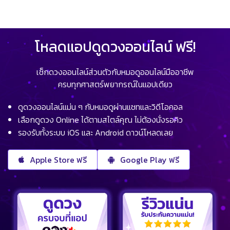
โหลดแอปดูดวงออนไลน์ ฟรี!
เช็กดวงออนไลน์ส่วนตัวกับหมอดูออนไลน์มืออาชีพ
ครบทุกศาสตร์พยากรณ์ในแอปเดียว
ดูดวงออนไลน์แม่น ๆ กับหมอดูผ่านแชทและวิดีโอคอล
เลือกดูดวง Online ได้ตามสไตล์คุณ ไม่ต้องนั่งรอคิว
รองรับทั้งระบบ iOS และ Android ดาวน์โหลดเลย
Apple Store ฟรี
Google Play ฟรี