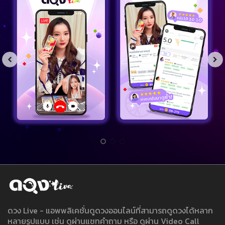
ดวง Live - แอพพลิเคชั่นดูดวงออนไลน์ที่สามารถดูดวงได้หลาก
หลายรูปแบบ เช่น ดูผ่านแชทคำถาม หรือ ดูผ่าน Video Call