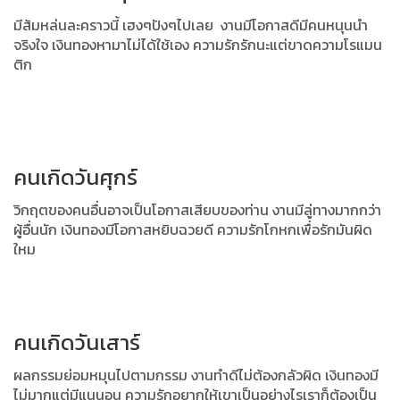
มีส้มหล่นละคราวนี้ เฮงๆปังๆไปเลย งานมีโอกาสดีมีคนหนุนนำ
จริงใจ
เงินทองหามาไม่ได้ใช้เอง ความรักรักนะแต่ขาดความโรแมน
ติก
คนเกิดวันศุกร์
วิกฤตของคนอื่นอาจเป็นโอกาสเสียบของท่าน งานมีลู่ทางมากกว่า
ผู้อื่นนัก
เงินทองมีโอกาสหยิบฉวยดี ความรักโกหกเพื่อรักมันผิด
ใหม
คนเกิดวันเสาร์
ผลกรรมย่อมหมุนไปตามกรรม งานทำดีไม่ต้องกลัวผิด
เงินทองมี
ไม่มากแต่มีแนนอน ความรักอยากให้เขาเป็นอย่างไรเราก็ต้องเป็น