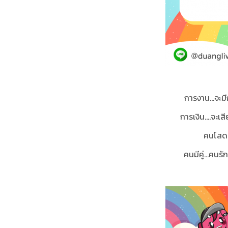
การงาน...จะม
การเงิน....จะเ
คนโสด..
คนมีคู่...คนร