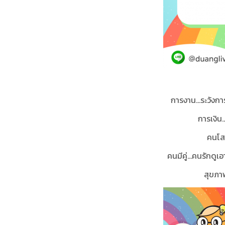
การงาน...ระวัง
การเงิน..
คนโส
คนมีคู่...คนรักดู
สุขภาพ