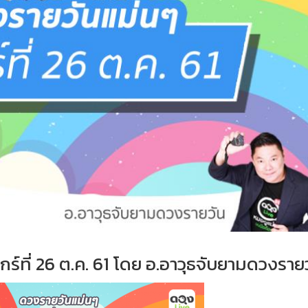
ร์ที่ 26 ต.ค. 61 โดย อ.อาวุธจับยามดวงราย