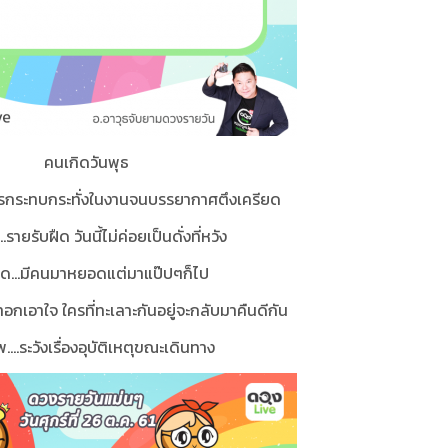
คนเกิดวันพุธ
การกระทบกระทั่งในงานจนบรรยากาศตึงเครียด
..รายรับฝืด วันนี้ไม่ค่อยเป็นดั่งที่หวัง
ด...มีคนมาหยอดแต่มาแป๊ปๆก็ไป
เอาอกเอาใจ ใครที่ทะเลาะกันอยู่จะกลับมาคืนดีกัน
....ระวังเรื่องอุบัติเหตุขณะเดินทาง