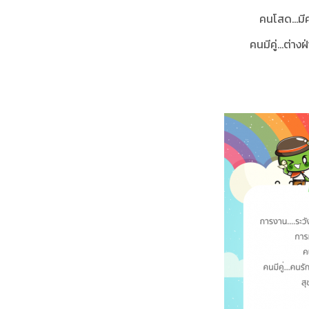
คนโสด...ม
คนมีคู่...ต่า