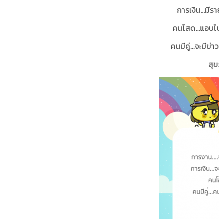
การเงิน...มีร
คนโสด...แอบไป
คนมีคู่...จะมีข
สุข