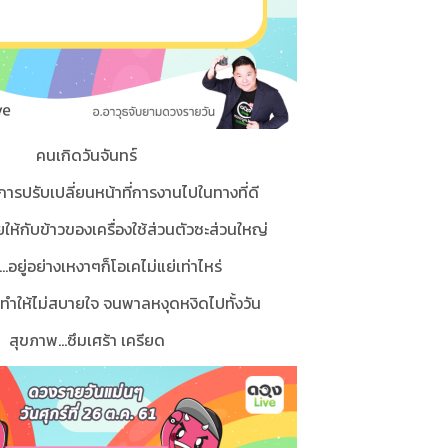
คนเกิดวันจันทร์
ีการปรับเปลี่ยนหน้าที่การงานไปในทางที่ดี
สียให้กับข้าวของเครื่องใช้ส่วนตัวซะส่วนใหญ่
.อยู่อย่างเหงาๆก็โอเคไม่แย่เท่าไหร่
ักทำให้ไม่สบายใจ จนพาลหงุดหงิดไปทั้งวัน
สุขภาพ...ซึมเศร้า เครียด