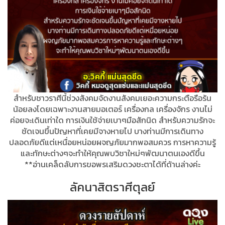
สำหรับชาวราศีนี้ช่วงสังคมจัดงานสังคมเยอะความกระตือรือร้น
น้อยลงโดยเฉพาะงานสายมอเตอร์ เครื่องกล เครื่องจักร งานไม่
ค่อยจะเดินเท่าใด การเงินใช้จ่ายเบาๆมือสักนิด สำหรับความรักจะ
ชัดเจนขึ้นปัญหาที่เคยมีจางหายไป บางท่านมีการเดินทาง
ปลอดภัยดีแต่เหนื่อยหน่อยผจญภัยมากพอสมควร การหาความรู้
และทักษะต่างๆจะทำให้คุณพบวิชาใหม่ๆพัฒนาตนเองดีขึ้น
**อ่านเคล็ดลับการขอพรเสริมดวงชะตาได้ที่ด้านล่างค่ะ
ลัคนาสิตราศีตุลย์