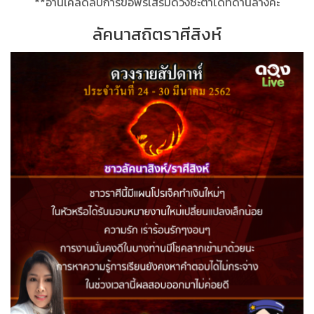
**อ่านเคล็ดลับการขอพรเสริมดวงชะตาได้ที่ด้านล่างค่ะ
ลัคนาสถิตราศีสิงห์