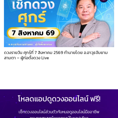
ดวงรายวัน ศุกร์ที่ 7 สิงหาคม 2569 ทำนายโดย อ.อาวุธจับยาม
สามตา – ผู้ก่อตั้งดวง Live
โหลดแอปดูดวงออนไลน์ ฟรี!
เช็กดวงออนไลน์ส่วนตัวกับหมอดูออนไลน์มืออาชีพ