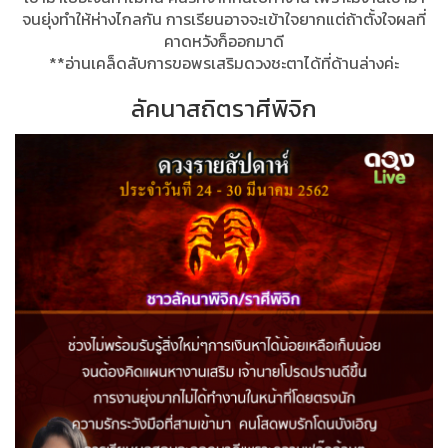
จนยุ่งทำให้ห่างไกลกัน การเรียนอาจจะเข้าใจยากแต่ถ้าตั้งใจผลที่
คาดหวังก็ออกมาดี
**อ่านเคล็ดลับการขอพรเสริมดวงชะตาได้ที่ด้านล่างค่ะ
ลัคนาสถิตราศีพิจิก