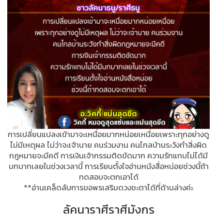
การเปลี่ยนแปลงเข้ามาจะเหนื่อยมากหน่อยเหนื่อยเพราะทุกอย่างดู
ไม่มีเหตุผล ไม่ว่าจะเจ้านาย คนร่วมงาน คนไกลบ้านระวังทำสิ่งผิด
กฎหมายจะมีคดี การเงินเจ้ากรรมติดขัดมาก ความรักแทบไม่ได้มี
บทบาทเลยในช่วงเวลานี้ การเรียนตั้งใจอ่านหนังสื่อหน่อยช่วงนี้ถ้า
ทดสอบจะตกเอาได้
**อ่านเคล็ดลับการขอพรเสริมดวงชะตาได้ที่ด้านล่างค่ะ
ลัคนาราศีราศีมังกร