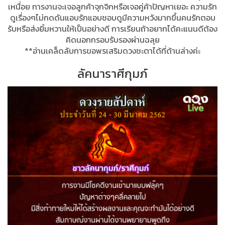
เหนื่อย การงานจะเจอลูกค้าจุกจิกหรือเจอคู่ค้าปัญหาเยอะ ความรัก
ดูเรื่องๆไม่กดดันแอบรักแอบชอบดูมีความหวังมากขึ้นคนรักตอบ
รับหรือส่งยิ้มหวานให้เป็นอย่างดี การเรียนถ้าอยากได้คะแนนดีต้อง
คิดนอกกรอบรับรองผ่านฉลุย
**อ่านเคล็ดลับการขอพรเสริมดวงชะตาได้ที่ด้านล่างค่ะ
ลัคนาราศีกุมภ์