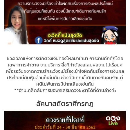
ช่วงเวลาแห่งการตักตวงเงินทองไหลมาเทมา การงานคึกคักโดย
เฉพาะการค้าขาย งานบริการ สิ่งที่ทำต้องสะสมผลงานไปเรื่อยๆ
เพื่อรอวันผงาดความรักระวังจะมีเรื่องเข้าใจผิดกันเรื่องการเงินผล
ประโยชน์กับหุ้นส่วนก็เช่นกัน ช่วงนี้มีเกณฑ์เดินทางกับคนรักแต่
หนีไม่พ้นการมีปากเสียงเช่นกัน
**อ่านเคล็ดลับการขอพรเสริมดวงชะตาได้ที่ด้านล่างค่ะ
ลัคนาสถิตราศีกรกฎ