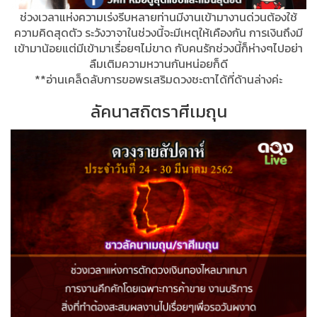
ช่วงเวลาแห่งความเร่งรีบหลายท่านมีงานเข้ามางานด่วนต้องใช้
ความคิดสุดตัว ระวังวาจาในช่วงนี้จะมีเหตุให้เคืองกัน การเงินถึงมี
เข้ามาน้อยแต่มีเข้ามาเรื่อยๆไม่ขาด กับคนรักช่วงนี้ก็ห่างๆไปอย่า
ลืมเติมความหวานกันหน่อยก็ดี
**อ่านเคล็ดลับการขอพรเสริมดวงชะตาได้ที่ด้านล่างค่ะ
ลัคนาสถิตราศีเมถุน