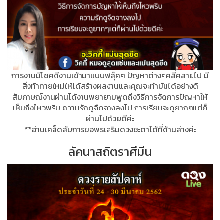
การงานมีโชคดีงานเข้ามาแบบฟลุ๊คๆ ปัญหาต่างๆคลี่คลายไป มี
สิ่งท้าทายใหม่ให้ได้สร้างผลงานและคุณจะทำมันได้อย่างดี
สัมภาษณ์งานผ่านได้งานพยายามพูดถึงวิธีการจัดการปัญหาให้
เห็นถึงไหวพริบ ความรักดูจืดจางลงไป การเรียนจะดูยากๆแต่ก็
ผ่านไปด้วยดีค่ะ
**อ่านเคล็ดลับการขอพรเสริมดวงชะตาได้ที่ด้านล่างค่ะ
ลัคนาสถิตราศีมีน