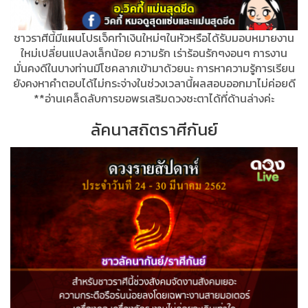
ชาวราศีนี้มีแผนโปรเจ็คทำเงินใหม่ๆในหัวหรือได้รับมอบหมายงาน
ใหม่เปลี่ยนแปลงเล็กน้อย ความรัก เร่าร้อนรักๆงอนๆ การงาน
มั่นคงดีในบางท่านมีโชคลาภเข้ามาด้วยนะ การหาความรู้การเรียน
ยังคงหาคำตอบได้ไม่กระจ่างในช่วงเวลานี้ผลสอบออกมาไม่ค่อยดี
**อ่านเคล็ดลับการขอพรเสริมดวงชะตาได้ที่ด้านล่างค่ะ
ลัคนาสถิตราศีกันย์