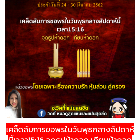
เคล็ดลับการขอพรในวันพุธกลางสัปดาห์
นี้เวลา15:16 จุดธูปห้าดอก เทียนห้าดอก