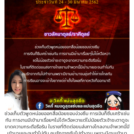
ช่วงเก็บตัวพูดหน่อยออกสื่อน้อยชอบง่วงซึม การเงินก็ซึมเศร้าเช่น
กัน การงานมีเข้ามาเรื่อยๆไม่ได้หวือหวาแต่ไม่น้อยตัวเจ้าชะตาดูจะ
ขาดความกระตือรือร้น ในรายที่ติดต่อขนส่งทางไกลงานจำพวกนี้มี
เข้ามาเยอะจนทำไม่ทัน คนรักจากกันไปทำงาน เพราะมีงานเข้ามา