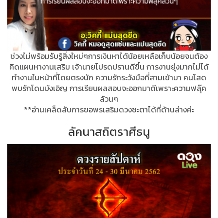
ช่วงไม่พร้อมรับรู้สิ่งใหม่ๆการเงินหาได้น้อยเหลือเก็บน้อยจนต้อง
คิดแผนหางานเสริม เจ้านายโปรดปรานดีขึ้น การงานยุ่งมากไม่ได้
ทำงานในหน้าที่โดยตรงนัก ความรักระวังมือที่สามเข้ามา คนโสด
พบรักโดนบังเอิญ การเรียนผลสอบจะออกมาดีเพราะความฟลุ๊ค
ล้วนๆ
**อ่านเคล็ดลับการขอพรเสริมดวงชะตาได้ที่ด้านล่างค่ะ
ลัคนาสถิตราศีธนู