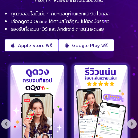
ครบทุกศาสตร์พยากรณ์ในแอปเดียว
ดูดวงออนไลน์แม่น ๆ กับหมอดูผ่านแชทและวิดีโอคอล
เลือกดูดวง Online ได้ตามสไตล์คุณ ไม่ต้องนั่งรอคิว
รองรับทั้งระบบ iOS และ Android ดาวน์โหลดเลย
Apple Store ฟรี
Google Play ฟรี