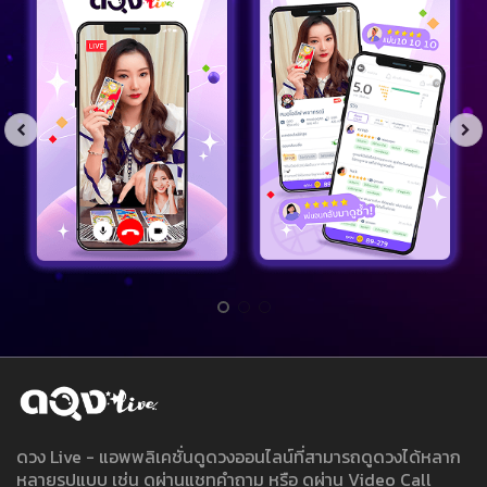
ดวง Live - แอพพลิเคชั่นดูดวงออนไลน์ที่สามารถดูดวงได้หลาก
หลายรูปแบบ เช่น ดูผ่านแชทคำถาม หรือ ดูผ่าน Video Call