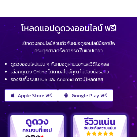
โหลดแอปดูดวงออนไลน์ ฟรี!
เช็กดวงออนไลน์ส่วนตัวกับหมอดูออนไลน์มืออาชีพ
ครบทุกศาสตร์พยากรณ์ในแอปเดียว
ดูดวงออนไลน์แม่น ๆ กับหมอดูผ่านแชทและวิดีโอคอล
เลือกดูดวง Online ได้ตามสไตล์คุณ ไม่ต้องนั่งรอคิว
รองรับทั้งระบบ iOS และ Android ดาวน์โหลดเลย
Apple Store ฟรี
Google Play ฟรี