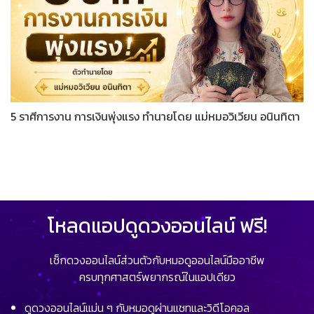
5 ราศีการงาน การเงินพุ่งแรง ทำนายโดย แม่หมอวิเวียน อนินทิตา
โหลดแอปดูดวงออนไลน์ ฟรี!
เช็กดวงออนไลน์ส่วนตัวกับหมอดูออนไลน์มืออาชีพ
ครบทุกศาสตร์พยากรณ์ในแอปเดียว
ดูดวงออนไลน์แม่น ๆ กับหมอดูผ่านแชทและวิดีโอคอล