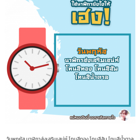
วันพฤหัส นาฬิกาส่งเสริมเสน่ห์ โทนสีทอง โทนสีส้ม โทนสีน้ำตาล