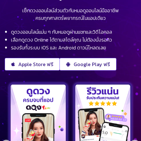
เช็กดวงออนไลน์ส่วนตัวกับหมอดูออนไลน์มืออาชีพ
ครบทุกศาสตร์พยากรณ์ในแอปเดียว
ดูดวงออนไลน์แม่น ๆ กับหมอดูผ่านแชทและวิดีโอคอล
เลือกดูดวง Online ได้ตามสไตล์คุณ ไม่ต้องนั่งรอคิว
รองรับทั้งระบบ iOS และ Android ดาวน์โหลดเลย
Apple Store ฟรี
Google Play ฟรี