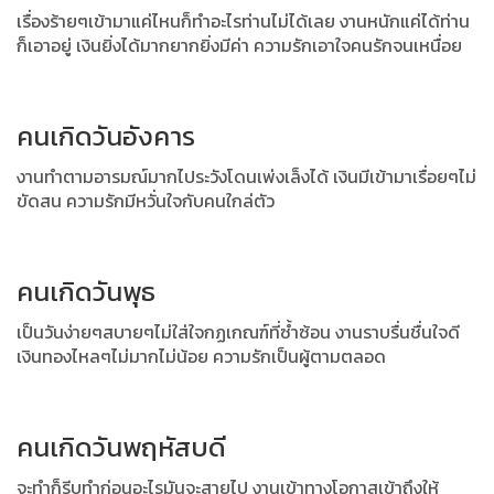
เรื่องร้ายๆเข้ามาแค่ไหนก็ทำอะไรท่านไม่ได้เลย งานหนักแค่ได้ท่าน
ก็เอาอยู่ เงินยิ่งได้มากยากยิ่งมีค่า ความรักเอาใจคนรักจนเหนื่อย
คนเกิดวันอังคาร
งานทำตามอารมณ์มากไประวังโดนเพ่งเล็งได้ เงินมีเข้ามาเรื่อยๆไม่
ขัดสน ความรักมีหวั่นใจกับคนใกล่ตัว
คนเกิดวันพุธ
เป็นวันง่ายๆสบายๆไม่ใส่ใจกฏเกณฑ์ที่ซ้ำซ้อน งานราบรื่นชื่นใจดี
เงินทองไหลๆไม่มากไม่น้อย ความรักเป็นผู้ตามตลอด
คนเกิดวันพฤหัสบดี
จะทำก็รีบทำก่อนอะไรมันจะสายไป งานเข้าทางโอกาสเข้าถึงให้