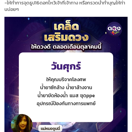
-ให้ทำการจุดธูป16ดอกไหว้เจ้าที่เจ้าทาง หรือกรวดน้ำทำบุญให้ท่า
นบ่อยๆ