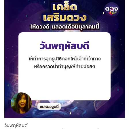
วันพฤหัสบดี