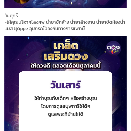
วันศุกร์
-ให้คุณบริจาคโลงศพ น้ำยาซักล้าง น้ำยาล้างจาน น้ำยาขัดห้องน้ำ
แมส ชุดppe อุปกรณ์ป้องกันทางการแพทย์