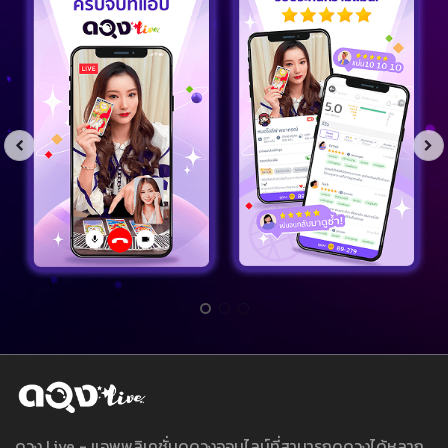
ดวง Live - แอพพลิเคชั่นดูดวงออนไลน์ที่สามารถดูดวงได้หลาก