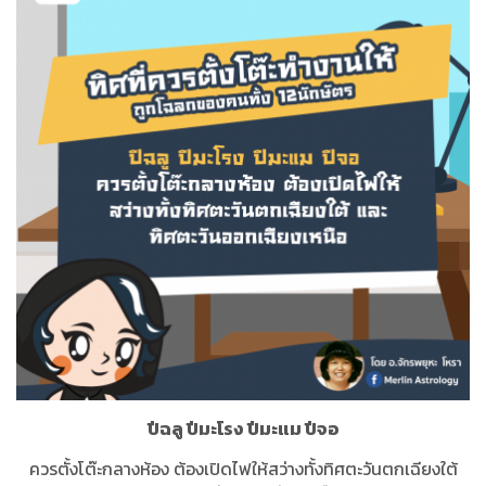
ปีฉลู ปีมะโรง ปีมะแม ปีจอ
ควรตั้งโต๊ะกลางห้อง ต้องเปิดไฟให้สว่างทั้งทิศตะวันตกเฉียงใต้