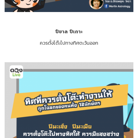
ปีขาล
ปีเถาะ
ควรตั้งโต๊ะไปทางทิศตะวันออก