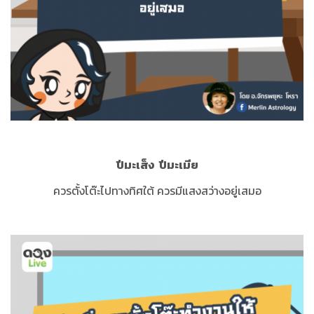
ปีมะเส็ง
ปีมะเมีย
ควรตั้งโต๊ะไปทางทิศใต้ ควรมีแสงสว่างอยู่เสมอ