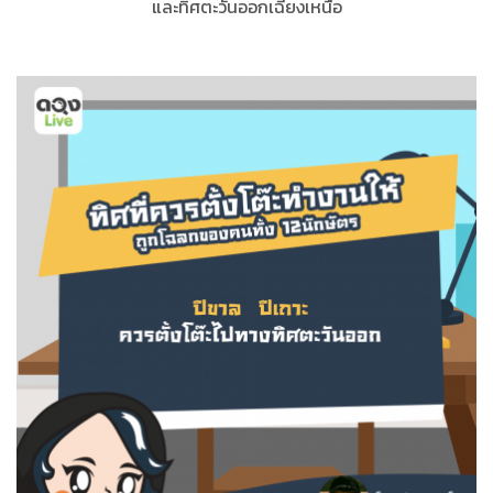
และทิศตะวันออกเฉียงเหนือ