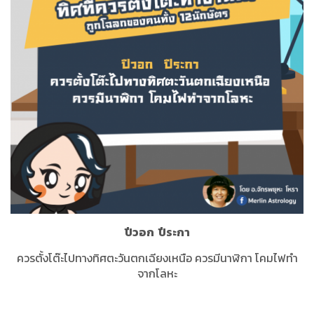
ปีวอก
ปีระกา
ควรตั้งโต๊ะไปทางทิศตะวันตกเฉียงเหนือ ควรมีนาฬิกา โคมไฟทำ
จากโลหะ