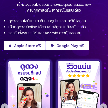
เช็กดวงออนไลน์ส่วนตัวกับหมอดูออนไลน์มืออาชีพ
ครบทุกศาสตร์พยากรณ์ในแอปเดียว
ดูดวงออนไลน์แม่น ๆ กับหมอดูผ่านแชทและวิดีโอคอล
เลือกดูดวง Online ได้ตามสไตล์คุณ ไม่ต้องนั่งรอคิว
รองรับทั้งระบบ iOS และ Android ดาวน์โหลดเลย
Apple Store ฟรี
Google Play ฟรี