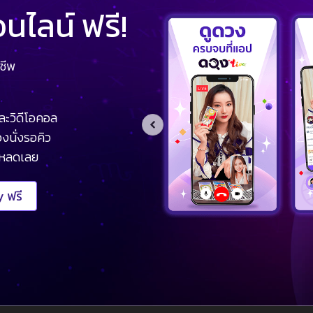
ไลน์ ฟรี!
ชีพ
ละวิดีโอคอล
งนั่งรอคิว
โหลดเลย
 ฟรี