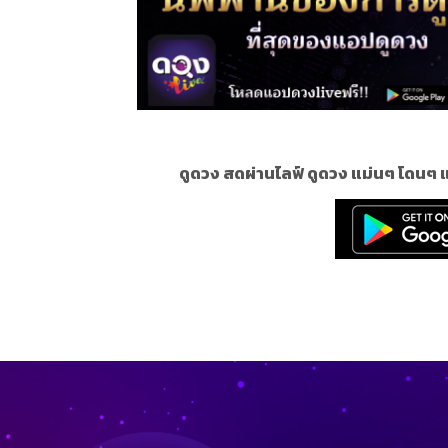
ดูดวง สดผ่านไลฟ์ ดูดวง แม่นๆ โดนๆ แ