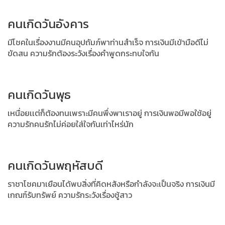
คนเกิดวันอังคาร
มีโชคในเรื่องงานมีคนอุปถัมภ์พาท่านสำเร็จ การเงินมีเข้ามือดีไม่
ขัดสน ความรักต้องระวังเรื่องคำพูดกระทบใจกัน
คนเกิดวันพุธ
เหนื่อยเเต่ก็ต้องทนเพราะมีคนพึ่งพาเราอยู่ การเงินพอมีพอใช้อยู่
ความรักคนรักไม่ค่อยใส่ใจกันเท่าไหร่นัก
คนเกิดวันพฤหัสบดี
ราชาโชคมาเยือนได้พบสิ่งที่คิดหสังหรือกำลังจะเป็นจริง การเงินมี
เกณฑ์รับทรัพย์ ความรักระวังเรื่องชู้สาว