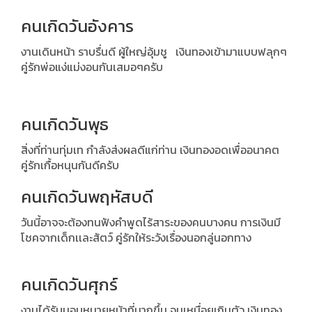
คนเกิดวันอังคาร
งานเดินหน้า ราบรื่นดี ผู้ใหญ่อุ้มชู เงินทองเข้ามาแบบฟลุกๆ
คู่รักพ่อแง่แม่งอนกันเสมอๆครับ
คนเกิดวันพุธ
สิ่งที่ท่านทุ่มเท กำลังส่งผลดีแก่ท่าน เงินทองอดเพื่ออนาคต
คู่รักเกื้อหนุนกันดีครับ
คนเกิดวันพฤหัสบดี
วันนี้อาจจะต้องทนฟังคำพูดไร้สาระของคนบางคน การเงินมี
โชคจากเด็กเเละสัตว์ คู่รักให้ระวังเรื่องนอกลู่นอกทาง
คนเกิดวันศุกร์
งานได้รับมอบหมายหน้าที่มากขึ้น จนเหนื่อยเกินตัว เงินทอง