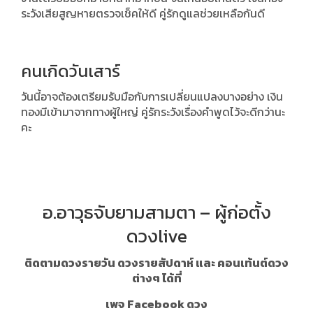
ระวังเสียสูญหายตรวจเช็คให้ดี คู่รักดูแลช่วยเหลือกันดี
คนเกิดวันเสาร์
วันนี้อาจต้องเตรียมรับมือกับการเปลี่ยนแปลงบางอย่าง เงิน
ทองมีเข้ามาจากทางผู้ใหญ่ คู่รักระวังเรื่องคำพูดไว้จะดีกว่านะ
คะ
อ.อาวุธจับยามสามตา – ผู้ก่อตั้ง
ดวงlive
ติดตามดวงรายวัน ดวงรายสัปดาห์ และ คอนเท้นต์ดวง
ต่างๆ ได้ที่
เพจ Facebook ดวง