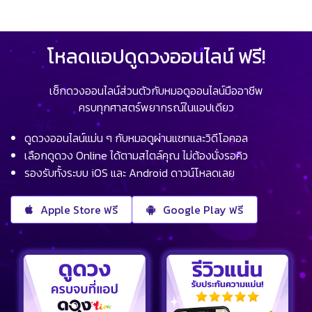
โหลดแอปดูดวงออนไลน์ ฟรี!
เช็กดวงออนไลน์ส่วนตัวกับหมอดูออนไลน์มืออาชีพ
ครบทุกศาสตร์พยากรณ์ในแอปเดียว
ดูดวงออนไลน์แม่น ๆ กับหมอดูผ่านแชทและวิดีโอคอล
เลือกดูดวง Online ได้ตามสไตล์คุณ ไม่ต้องนั่งรอคิว
รองรับทั้งระบบ iOS และ Android ดาวน์โหลดเลย
Apple Store ฟรี
Google Play ฟรี