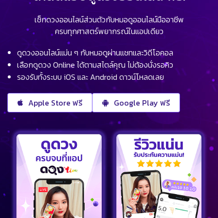
เช็กดวงออนไลน์ส่วนตัวกับหมอดูออนไลน์มืออาชีพ
ครบทุกศาสตร์พยากรณ์ในแอปเดียว
ดูดวงออนไลน์แม่น ๆ กับหมอดูผ่านแชทและวิดีโอคอล
เลือกดูดวง Online ได้ตามสไตล์คุณ ไม่ต้องนั่งรอคิว
รองรับทั้งระบบ iOS และ Android ดาวน์โหลดเลย
Apple Store ฟรี
Google Play ฟรี