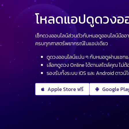
โหลดแอปดูดวงออน
เช็กดวงออนไลน์ส่วนตัวกับหมอดูออนไลน์มืออา
ครบทุกศาสตร์พยากรณ์ในแอปเดียว
ดูดวงออนไลน์แม่น ๆ กับหมอดูผ่านแชทแ
เลือกดูดวง Online ได้ตามสไตล์คุณ ไม่ต้อ
รองรับทั้งระบบ iOS และ Android ดาวน์
Apple Store ฟรี
Google Play