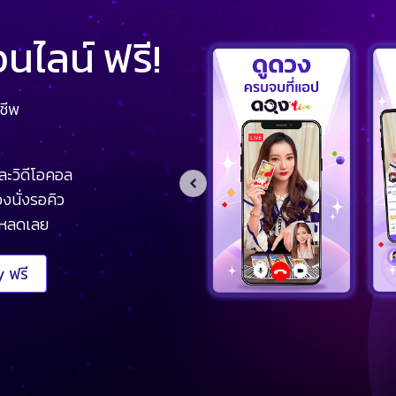
ไลน์ ฟรี!
ชีพ
ละวิดีโอคอล
งนั่งรอคิว
โหลดเลย
 ฟรี