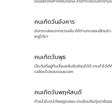
เหนื่อยใจจึงทำให้หมดแรง งานทำไปแบบเช้าชามเย
คนเกิดวันอังคาร
มีบททดสอบจากสวรรค์มาให้ท่านทดสอบอีกแล้ว งาน
พลูได้มา
คนเกิดวันพุธ
เป็นวันที่อยู่กับเรื่องสลับซับซ้อนได้ดี งานทำได
เปลี่ยนไปชอบของแปลก
คนเกิดวันพฤหัสบดี
ทำอะไรไปจะได้ผลคูณสอง งานยิ่งขยันทุ่มเทยิ่ง