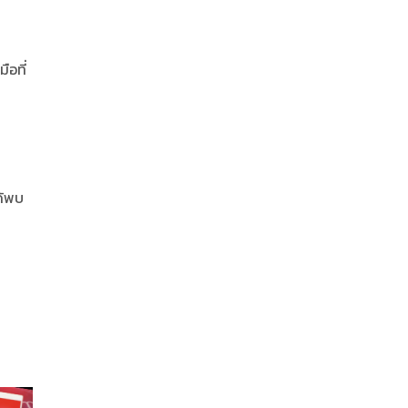
ือที่
ด้พบ