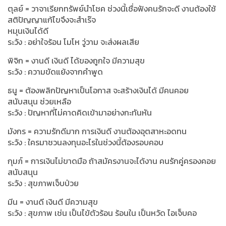
ตุลย์ = วาจาเรียกทรัพย์นำโชค ช่วงนี้เชื่อฟังคนรักจะดี งานต้องใช้
สติปัญญาแก้ไขจึงจะสำเร๊จ
หมุนเงินได้ดี
ระวัง : อย่าใจร้อน โมโห วู่วาม จะส่งผลเสีย
พิจิก = งานดี เงินดี ได้ของถูกใจ มีความสุข
ระวัง : ความขัดแย้งจากคำพูด
ธนู = ต้องพลิกปัญหาเป็นโอกาส จะสร้างเงินได้ มีคนคอย
สนับสนุน ช่วยเหลือ
ระวัง : ปัญหาที่ไม่คาดคิดเข้ามาอย่างกะทันหัน
มังกร = ความรักดีมาก การเงินดี งานต้องอุตสาหะอดทน
ระวัง : ใครมาชวนลงทุนอะไรในช่วงนี้ต้องรอบคอบ
กุมภ์ = การเงินไม่ขาดมือ ถ้าสมัครงานจะได้งาน คนรักคู่ครองคอย
สนับสนุน
ระวัง : สุขภาพเจ็บป่วย
มีน = งานดี เงินดี มีความสุข
ระวัง : สุขภาพ เช่น เป็นไข้ตัวร้อน ร้อนใน เป็นหวัด ไอเจ็บคอ