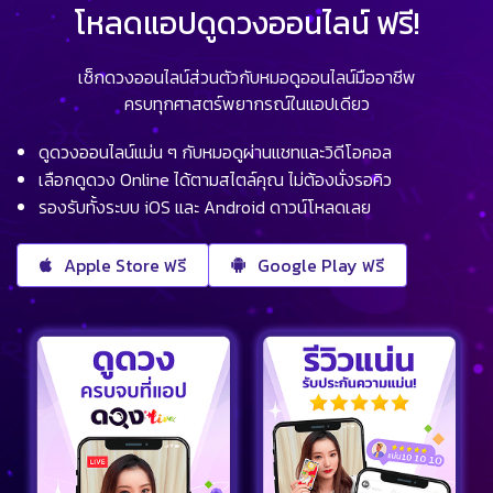
โหลดแอปดูดวงออนไลน์ ฟรี!
เช็กดวงออนไลน์ส่วนตัวกับหมอดูออนไลน์มืออาชีพ
ครบทุกศาสตร์พยากรณ์ในแอปเดียว
ดูดวงออนไลน์แม่น ๆ กับหมอดูผ่านแชทและวิดีโอคอล
เลือกดูดวง Online ได้ตามสไตล์คุณ ไม่ต้องนั่งรอคิว
รองรับทั้งระบบ iOS และ Android ดาวน์โหลดเลย
Apple Store ฟรี
Google Play ฟรี