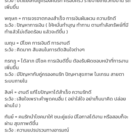
ระวัง : ขัดแย้งกับคู่ครองคนรัก ครอบครัว รายจ่ายเกี่ยวกับบ้าน รถ
เพิ่มขึ้น
พฤษภ = การเจรจาตกลงสำเร็จ การเงินผันผวน ความรักดี
ระวัง : ปัญหาการเงิน ( ให้หมั่นทำบุญ ทำทาน ตามกำลังทรัพย์ที่มี
ทำแล้วไม่เดือดร้อน แล้วจะดีขึ้น )
เมถุน = มีโชค การเงินดี การงานดี
ระวัง : คิดมาก สับสนในการตัดสินใจต่างๆ
กรกฎ = ได้ลาภ มีโชค การเงินดีขึ้น ต้องรับผิดชอบหน้าที่การงาน
เพิ่มขึ้น
ระวัง : มีปัญหากับคู่ครองคนรัก ปัญหาสุขภาพ ไมเกรน สายตา
ระบบภายใน
สิงห์ = งานดี แก้ไขปัญหาได้สำเร็จ ความรักดี
ระวัง : เสียใจเพราะคำพูดคนอื่น ( อย่าใส่ใจ อย่าเก็บมาคิด ปล่อย
ผ่านไป )
กันย์ = คนรักนำโชคมาให้ ชนะคู่แข่ง มีโอกาสได้งาน หรือสอบก็จะ
ผ่าน สุขภาพดีขึ้น
ระวัง : ความแปรปรวนทางอารมณ์