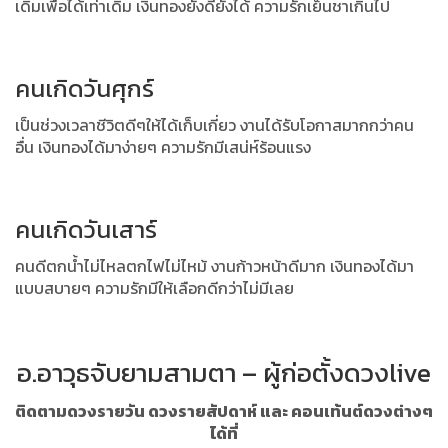
เดิมเพื่อได้เท่าเดิม
เงินทองยังดียังได้ ความรักเย็นชาเกินไป
คนเกิดวันศุกร์
เป็นช่วงเวลาชีวิตดีๆให้ได้เก็บเกี่ยว งานได้รับโอกาสมากกว่าคน
อื่น
เงินทองได้มาง่ายๆ ความรักมีเสน่ห์ร้อนแรง
คนเกิดวันเสาร์
คนดีตกน้ำไม่ไหลตกไฟไม่ไหม้ งานก้าวหน้าดีมาก
เงินทองได้มา
แบบสบายๆ ความรักมีให้เลือกดีกว่าไม่มีเลย
อ.อาวุธจับยามสามตา – ผู้ก่อตั้งดวงlive
ติดตามดวงรายวัน ดวงรายสัปดาห์ และ คอนเท้นต์ดวงต่างๆ
ได้ที่