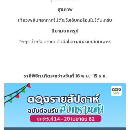
สุขภาพ
เที่ยวเพลินๆอากาศไม่ดีระวังเจ็บคอร้อนในได้นะครับ
นิยามบทสรุป
วิกฤตสำหรับบางคนมันคือโอกาสทองเหลี่ยมเพชร
ราศีพิจิก เกิดระหว่างวันที่ 16 พ.ย.- 15 ธ.ค.