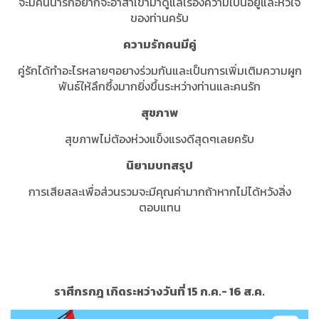
จะมีคนน่ารักอยากจะอาสาเข้ามาดูแลเรื่องความเป็นอยู่และหัวใจ
ของท่านครับ
ความรักคนมีคู่
คู่รักได้ทำอะไรหลายๆอยางร่วมกันและเป็นการเพิ่มเติมความผูก
พันธ์ให้ลึกซึ้งมากยิ่งขึ้นระหว่างท่านและคนรัก
สุขภาพ
สุขภาพไม่ต้องห่วงแข็งแรงดีสุดๆเลยครับ
นิยามบทสรุป
การเสียสละเพื่อส่วนรวมจะมีคุณค่ามากถ้าหากไม่ได้หวังสิ่ง
ตอบแทน
ราศีกรกฎ เกิดระหว่างวันที่ 15 ก.ค.- 16 ส.ค.