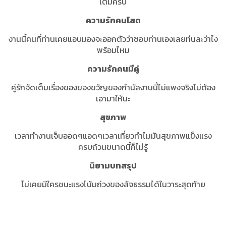
เต็มครับ
ความรักคนโสด
งานนี้คนที่ท่านเคยแอบมองจะออกตัวว่าชอบท่านเองเลยท่นละว่าไง
พร้อมไหม
ความรักคนมีคู่
คู่รักจัดเต็มเรื่องของของขวัญของกำนัลงานนี้ไม่แพงจริงไม่ต้อง
เอามาให้นะ
สุขภาพ
เวลาทำงานเจ็บออดๆแอดๆเวลาเที่ยวทำไมมันสุขภาพแข็งแรง
ครบถ้วนขนาดนี้ก็ไม่รู้
นิยามบทสรุป
ไม่เคยมีใครชนะแรงโน้มถ่วงของสัจธรรมได้ในวาระสุดท้าย