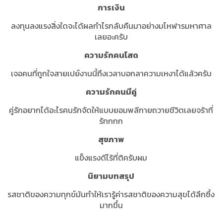
การเงิน
ลงทุนลงแรงสิ่งใดจะได้ผลกำไรกลับคืนมาอย่างมโหฬารมหาศาล
เลยอะครับ
ความรักคนโสด
เจอคนที่ถูกใจสายเปย์งานนี้ถึงเวลาบอกลาความเหงาได้แล้วครับ
ความรักคนมีคู่
คู่รักอยากได้อะไรคนรักจัดให้แบบยอมพลีกายถวายชีวิตเลยจร้าที่
รักกกก
สุขภาพ
แข็งแรงดีไร้ที่ติครับผม
นิยามบทสรุป
รสชาติของความทุกข์มันทำให้เรารู้ค่ารสชาติของความสุขได้ลึกซึ้ง
มากขึ้น