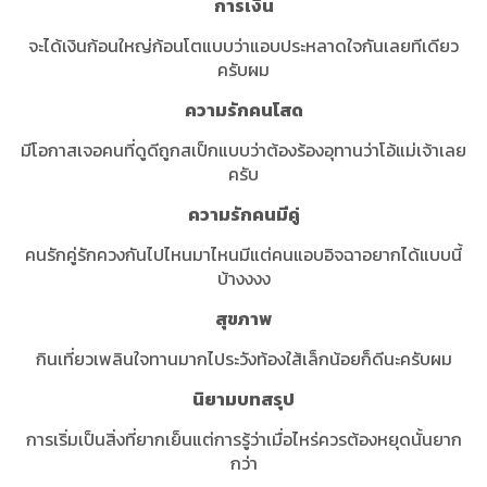
การเงิน
จะได้เงินก้อนใหญ่ก้อนโตแบบว่าแอบประหลาดใจกันเลยทีเดียว
ครับผม
ความรักคนโสด
มีโอกาสเจอคนที่ดูดีถูกสเป็กแบบว่าต้องร้องอุทานว่าโอ้แม่เจ้าเลย
ครับ
ความรักคนมีคู่
คนรักคู่รักควงกันไปไหนมาไหนมีแต่คนแอบอิจฉาอยากได้แบบนี้
บ้างงงง
สุขภาพ
กินเที่ยวเพลินใจทานมากไประวังท้องใส้เล็กน้อยก็ดีนะครับผม
นิยามบทสรุป
การเริ่มเป็นสิ่งที่ยากเย็นแต่การรู้ว่าเมื่อไหร่ควรต้องหยุดนั้นยาก
กว่า