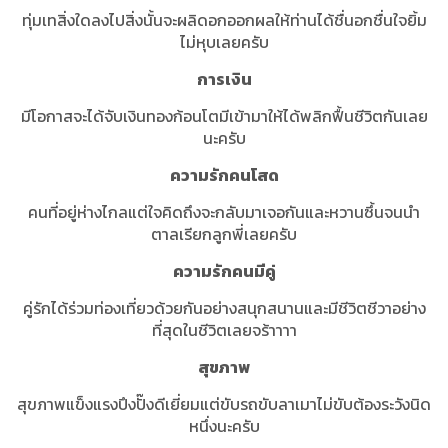
ทุ่มเทสิ่งใดลงไปสิ่งนั้นจะผลิดอกออกผลให้ท่านได้ชื่นอกชื่นใจยิ้ม
ไม่หุบเลยครับ
การเงิน
มีโอกาสจะได้จับเงินทองก้อนโตมีเข้ามาให้ได้พลิกฟื้นชีวิตกันเลย
นะครับ
ความรักคนโสด
คนที่อยู่ห่างไกลแต่ใจคิดถึงจะกลับมาเจอกันและหวานซึ้นจนนำ
ตาลเรียกลูกพี่เลยครับ
ความรักคนมีคู่
คู่รักได้ร่วมท่องเที่ยวด้วยกันอย่างสนุกสนานและมีชีวิตชีวาอย่าง
ที่สุดในชีวิตเลยจร้าาาา
สุขภาพ
สุขภาพแข็งแรงปึงปั๊งดีเยี่ยมแต่ขับรถขับลาเมาไม่ขับต้องระวังนิด
หนึ่งนะครับ