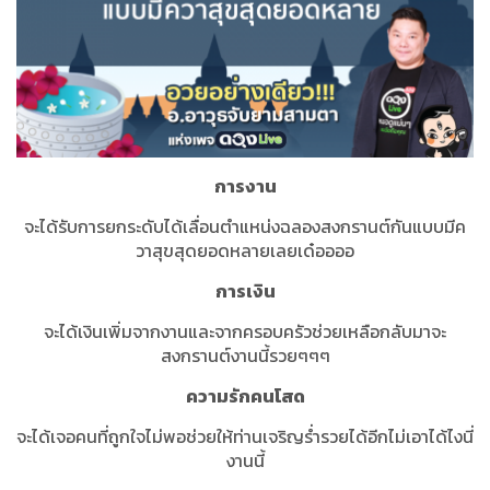
การงาน
จะได้รับการยกระดับได้เลื่อนตำแหน่งฉลองสงกรานต์กันแบบมีค
วาสุขสุดยอดหลายเลยเด๋ออออ
การเงิน
จะได้เงินเพิ่มจากงานและจากครอบครัวช่วยเหลือกลับมาจะ
สงกรานต์งานนี้รวยๆๆๆ
ความรักคนโสด
จะได้เจอคนที่ถูกใจไม่พอช่วยให้ท่านเจริญร่ำรวยได้อีกไม่เอาได้ไงนี่
งานนี้