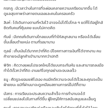
กรกฎ : มีเวลาว่างในการที่จะผ่อนคลายความเครียดมากขึ้น ได้
ดูแลสุขภาพร่างกายตนเองและคนในครอบครัว
สิงห์ : ได้เดินทางตามที่หวังไว้ อาจจะไม่ได้ไปไกล ๆ แต่ก็ได้อยู่ใกล้
ชิดกับคนที่คุ้นเคย แบบไม่คาดคิด
กันย์ : มีเกณฑ์เดินทางไกลแบบที่ทำให้สนุกสนาน หรือจะได้เลื่อน
ขั้นเลื่อนตำแหน่ง ตามที่รอมานาน
ตุลย์ : เก็บเงินได้มากกว่าที่คิด มีโชคทางการเงินที่ได้จากงาน คน
ค้าขายจะมีลูกค้าเข้ามามากกว่าปกติ
พิจิก : คิดวางแผนโปรเจคใหม่ได้แบบกระทันหัน และสามารถลงมือ
ทำได้เร็วกว่าที่คิด งานแก้ไขทุกอย่างจะจบลงเร็ว
ธนู : ศัตรูจะยอมแพ้ไปเอง คนมีคดีความจะจบได้เร็วและคุณจะเป็น
ฝ่ายชนะ แม้ที่ผ่านมาจะดูเหมือนสถานการณ์ไม่ดีก็ตาม
มังกร : การเรียนจะประสบความสำเร็จ การทำงานจะได้
เปลี่ยนแปลงไปในทางที่ดีขึ้น ผู้ใหญ่ให้การสนับสนุนและเอ็นดู
กุมภ์ : การงานจะเจริญรุ่งเรืองและเติบโตได้ตามที่ตั้งใจไว้ โดย