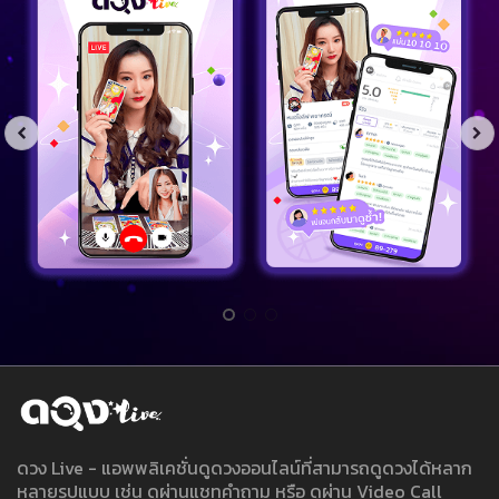
ดวง Live - แอพพลิเคชั่นดูดวงออนไลน์ที่สามารถดูดวงได้หลาก
หลายรูปแบบ เช่น ดูผ่านแชทคำถาม หรือ ดูผ่าน Video Call