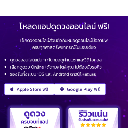
โหลดแอปดูดวงออนไลน์ ฟรี!
เช็กดวงออนไลน์ส่วนตัวกับหมอดูออนไลน์มืออาชีพ
ครบทุกศาสตร์พยากรณ์ในแอปเดียว
ดูดวงออนไลน์แม่น ๆ กับหมอดูผ่านแชทและวิดีโอคอล
เลือกดูดวง Online ได้ตามสไตล์คุณ ไม่ต้องนั่งรอคิว
รองรับทั้งระบบ iOS และ Android ดาวน์โหลดเลย
Apple Store ฟรี
Google Play ฟรี