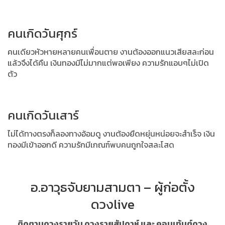
คนเกิดวันศุกร์
คนเดียวหัวหายหลายคนเพื่อนตาย งานต้องออกแนวเสียสละก่อน
แล้วจึงได้คืน เงินทองมีไม่มากแต่พอเพียง ความรักแอบๆไม่เปิด
ตัว
คนเกิดวันเสาร์
ไม่ได้ทางตรงก็ลองทางอ้อมดู งานต้องยืดหยุ่นหน่อยจะสำเร็จ เงิน
ทองมีเข้าออกดี ความรักมีเกณฑ์พบคนถูกใจสละโสด
อ.อาวุธจับยามสามตา – ผู้ก่อตั้ง
ดวงlive
ติดตามดวงรายวัน ดวงรายสัปดาห์ และ คอนเท้นต์ดวง