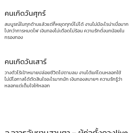
คนเกิดวันศุกร์
สมบูรณ์ในทุกด้านแล้วแต่ก็หยุดทุกข์ไม่ได้ งานไม่มีอะไรน่าเบื่อมาก
ไปกว่าการหมดไฟ เงินทองไม่เดือดไม่ร้อน ความรักดั่งนกน้อยใน
กรองทอง
คนเกิดวันเสาร์
วางตัวไร้เป้าหมายปล่อยชีวิตไปตามลม งานได้แค่โดนหลอกใช้
ไม่มีโอกาสได้ตัดสินใจอะไรมากนัก เงินทองสบายๆ ความรักรู้ว่า
หลอกแต่เต็มใจให้หลอก
อ.อาวุธจับยามสามตา – ผู้ก่อตั้งดวงlive