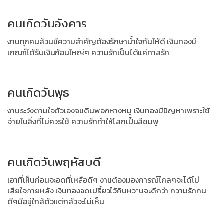
คนเกิดวันอังคาร
งานทุกคนล้วนมีความสำคัญต้องรักษาน้ำใจกันให้ดี เงินทองมี
เกณฑ์ได้รับเงินก้อนใหญ่ๆ ความรักเป็นได้แค่ทาสรัก
คนเกิดวันพุธ
งานระวังตามใจตัวเองจนดินพอกหางหมู เงินทองมีปัญหาเพราะใช้
จ่ายในสิ่งที่ไม่ควรใช้ ความรักทำให้โลกเป็นสีชมพู
คนเกิดวันพฤหัสบดี
เอาที่เห็นก่อนจะอดที่เหลือดีๆ งานต้องมองการณ์ไกลๆจะได้ไม่
เสียใจภายหลัง เงินทองอดเปรี้ยวไว้กินหวานจะดีกว่า ความรักคน
ดีๆมีอยู่ใกล้ตัวแต่กลัวจะไม่เห็น