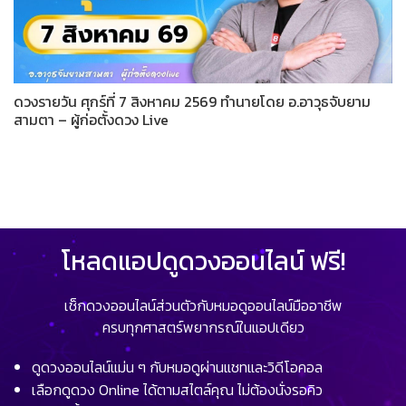
ดวงรายวัน ศุกร์ที่ 7 สิงหาคม 2569 ทำนายโดย อ.อาวุธจับยาม
สามตา – ผู้ก่อตั้งดวง Live
โหลดแอปดูดวงออนไลน์ ฟรี!
เช็กดวงออนไลน์ส่วนตัวกับหมอดูออนไลน์มืออาชีพ
ครบทุกศาสตร์พยากรณ์ในแอปเดียว
ดูดวงออนไลน์แม่น ๆ กับหมอดูผ่านแชทและวิดีโอคอล
เลือกดูดวง Online ได้ตามสไตล์คุณ ไม่ต้องนั่งรอคิว