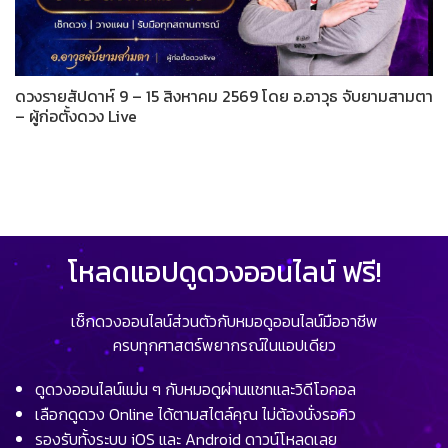
ดวงรายสัปดาห์ 9 – 15 สิงหาคม 2569 โดย อ.อาวุธ จับยามสามตา
– ผู้ก่อตั้งดวง Live
โหลดแอปดูดวงออนไลน์ ฟรี!
เช็กดวงออนไลน์ส่วนตัวกับหมอดูออนไลน์มืออาชีพ
ครบทุกศาสตร์พยากรณ์ในแอปเดียว
ดูดวงออนไลน์แม่น ๆ กับหมอดูผ่านแชทและวิดีโอคอล
เลือกดูดวง Online ได้ตามสไตล์คุณ ไม่ต้องนั่งรอคิว
รองรับทั้งระบบ iOS และ Android ดาวน์โหลดเลย