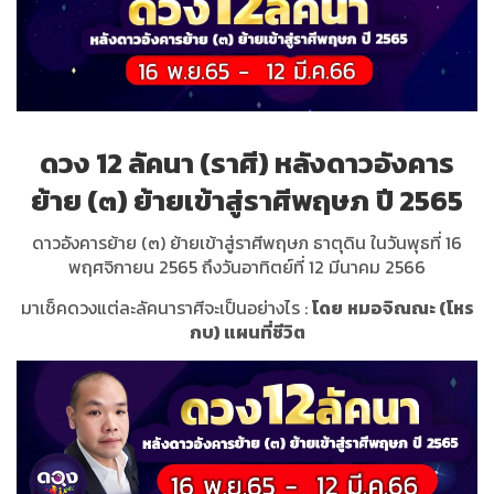
ดวง
12
ลัคนา
(
ราศี
)
หลังดาวอังคาร
ย้าย
(
๓
)
ย้ายเข้าสู่ราศีพฤษภ
ปี
2565
ดาวอังคารย้าย
(
๓
)
ย้ายเข้าสู่ราศีพฤษภ ธาตุดิน
ในวันพุธที่
16
พฤศจิกายน
2565
ถึงวันอาทิตย์ที่
12
มีนาคม
2566
มาเช็คดวงแต่ละลัคนาราศีจะเป็นอย่างไร
:
โดย
หมอจิณณะ
(
โหร
กบ
)
แผนที่ชีวิต