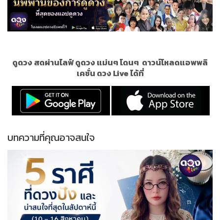
ดูดวง สดผ่านไลฟ์ ดูดวง แม่นๆ โดนๆ
ดาวน์โหลดแอพพลิ
เคชั่น ดวง Live ได้ที่
บทความที่คุณอาจสนใจ