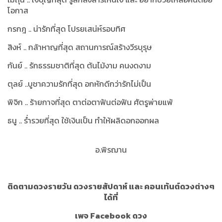
โอกาส
กรกฎ .. น่ารักที่สุด โปรยเสน่ห์รอบทิศ
สิงห์ .. กล้าหาญที่สุด สถานการณ์สร้างวีรบุรุษ
กันย์ .. รักธรรมชาติที่สุด ต้นไม้งาม คนงดงาม
ตุลย์ ..บูชาความรักที่สุด อกหักดีกว่ารักไม่เป็น
พิจิก .. ร้ายกาจที่สุด ตาต่อตาฟันต่อฟัน ศัตรูพ่ายแพ้
ธนู .. ร่ำรวยที่สุด ใช้เงินเป็น ทำให้ผลิดอกออกผล
อ.พิรฌาน
ติดตามดวงรายวัน ดวงรายสัปดาห์ และ คอนเท้นต์ดวงต่างๆ
ได้ที่
เพจ Facebook ดวง