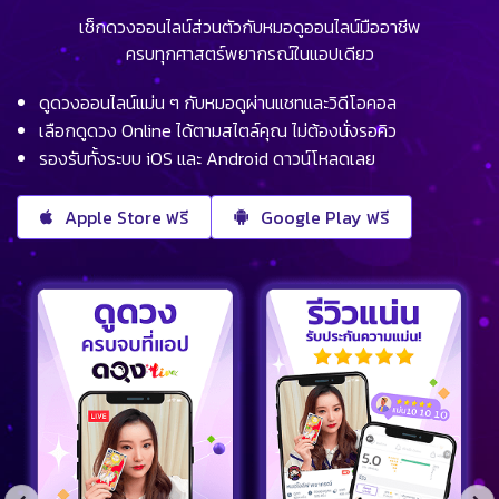
เช็กดวงออนไลน์ส่วนตัวกับหมอดูออนไลน์มืออาชีพ
ครบทุกศาสตร์พยากรณ์ในแอปเดียว
ดูดวงออนไลน์แม่น ๆ กับหมอดูผ่านแชทและวิดีโอคอล
เลือกดูดวง Online ได้ตามสไตล์คุณ ไม่ต้องนั่งรอคิว
รองรับทั้งระบบ iOS และ Android ดาวน์โหลดเลย
Apple Store ฟรี
Google Play ฟรี