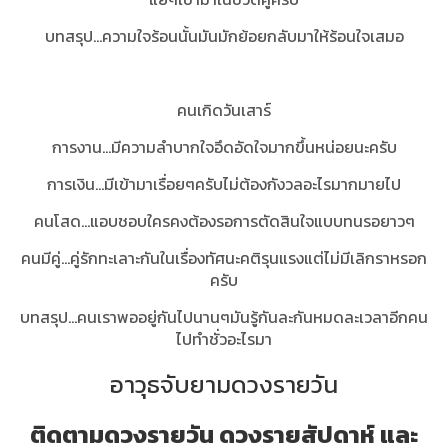
บทสรุป...
ความใจร้อนนั้นมันมักย้อยกลับมาให้ร้อนใจเสมอ
คนเกิดวันเสาร์
การงาน...มีความลำบากใจอึดอัดใจมากขึ้นหน่อยนะครับ
การเงิน...มีเข้ามาเรื่อยๆครับไม่ต้องกังวลอะไรมากมายไป
คนโสด...แอบชอบใครคงต้องรอการตัดสินใจแบบทนรอยาวๆ
คนมีคู่...คู่รักทะเลาะกันในเรื่องทัศนะคติรุนแรงแต่ไม่มีเลิกราหรอก
ครับ
บทสรุป...คนเราพออยู่กันไปนานๆมันรู้กันละกันหมดละเวลาอีกคน
ไปทำชั่วอะไรมา
อาวุธจับยามดวงรายวัน
ติดตามดวงรายวัน ดวงรายสัปดาห์ และ