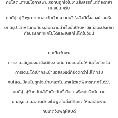
คนโสด...ท่านมีโอกาสพบเจอคนถูกใจในงานสังสรรค์แต่ต้องกล้า
หน่อยนะครับ
คนมีคู่...คู่รักพูดจาตกลงกันด้วยความเข้าใจอันดีทั้งสองฝ่ายครับ
บทสรุป...สำหรับคนที่ประสบความสำเร็จนั้น
ปัญหามีแค่สองประเภท
คือประเภทที่แก้ไขได้และยังแก้ไม่ได้ในวันนี้
คนเกิดวันพุธ
การงาน...มีคู่แข่งมาชิงดีชิงงามกับท่านแบบไม่ให้ทันตั้งตัวครับ
การเงิน...ได้เข้ากระเป๋าน้อยลงแต่ก็ยังดีกว่าไม่ได้ครับ
คนโสด...มีคนไม่ถูกใจเข้ามาเอาไม่เอาแล้วแต่พิจารณาครับ555
คนมีคู่...คู่รักหมั่นใส้กันกัดกันทั้งวันแต่จริงๆใจรักกันมาก
บทสรุป...
คนฉลาดมักจะไม่พูดในสิ่งที่คิดแต่ให้ผลเสียหาย
คนเกิดวันพฤหัสบดี