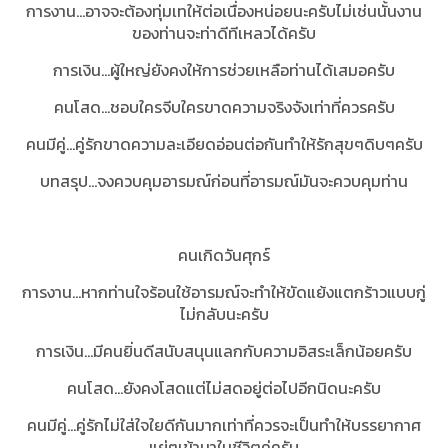
การงาน...อาจจะต้องทุ่มเทให้ต่อเนื่องหน่อยนะครับไม่เช่นนั้นงาน
ของท่านจะท่าดีทีเหลวได้ครับ
การเงิน...ผู้ใหญ่ยังคงให้การช่วยเหลือท่านได้เสมอครับ
คนโสด...ชอบใครจีบใครขาดความจริงจังเท่าที่ควรครับ
คนมีคู่...คู่รักขาดความละเอียดอ่อนต่อกันทำให้รักสุขๆดิบๆครับ
บทสรุป...
จงควบคุมอารมณ์ก่อนที่อารมณ์มันจะควบคุมท่าน
คนเกิดวันศุกร์
การงาน...หากท่านใจร้อนใช้อารมณ์จะทำให้ขัดแย้งแตกร้าวแบบกู่
ไม่กลับนะครับ
การเงิน...มีคนยิ่นดีสนับสนุนแลกกับความอิสระเล็กน้อยครับ
คนโสด...ยังคงโสดแต่ไม่สดอยู่ต่อไปอีกนิดนะครับ
คนมีคู่...คู่รักไม่ใส่ใจใยดีกันมากเท่าที่ควรจะเป็นทำให้บรรยากาศ
แย่ๆเข้ามาในชีวิตคู่ครับ