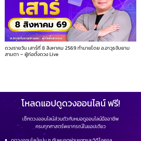
ดวงรายวัน เสาร์ที่ 8 สิงหาคม 2569 ทำนายโดย อ.อาวุธจับยาม
สามตา – ผู้ก่อตั้งดวง Live
โหลดแอปดูดวงออนไลน์ ฟรี!
เช็กดวงออนไลน์ส่วนตัวกับหมอดูออนไลน์มืออาชีพ
ครบทุกศาสตร์พยากรณ์ในแอปเดียว
ดูดวงออนไลน์แม่น ๆ กับหมอดูผ่านแชทและวิดีโอคอล