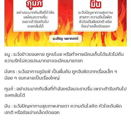
ธนู : ระวังข้าวของหาย ถูกขโมย หรือทำหายมีคนเก็บได้แล้วไม่คืน
ความรักไม่ควรประมาทอาจจะมีคนมาแทรก
มังกร : ระวังอาการภูมิแพ้ เป็นผื่นคัน ถูกจับผิดจากเรื่องเล็ก ๆ
น้อย ๆ จนกลายเป็นเรื่องใหญ่
กุมภ์ : อย่าประมาทกับสิ่งที่กำลังเหมือนจะราบรื่น เพราะถ้ารีบเกินไป
จะหกล้มได้
มีน : ระวังปัญหาทางสุขภาพสายตา ความดันโลหิต หัวใจเต้นผิด
ปกติ หรือข้อเข่าเคล็ดขัดยอก