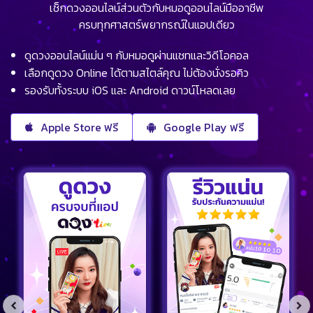
เช็กดวงออนไลน์ส่วนตัวกับหมอดูออนไลน์มืออาชีพ
ครบทุกศาสตร์พยากรณ์ในแอปเดียว
ดูดวงออนไลน์แม่น ๆ กับหมอดูผ่านแชทและวิดีโอคอล
เลือกดูดวง Online ได้ตามสไตล์คุณ ไม่ต้องนั่งรอคิว
รองรับทั้งระบบ iOS และ Android ดาวน์โหลดเลย
Apple Store ฟรี
Google Play ฟรี