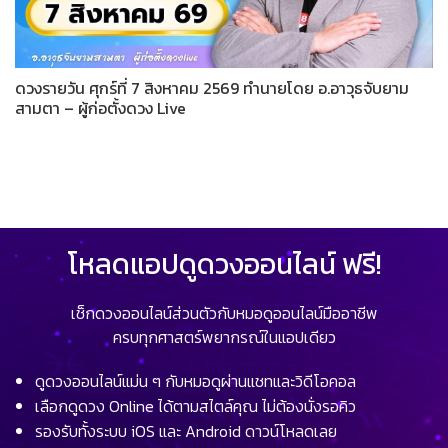
ดวงรายวัน ศุกร์ที่ 7 สิงหาคม 2569 ทำนายโดย อ.อาวุธจับยาม
สามตา – ผู้ก่อตั้งดวง Live
โหลดแอปดูดวงออนไลน์ ฟรี!
เช็กดวงออนไลน์ส่วนตัวกับหมอดูออนไลน์มืออาชีพ
ครบทุกศาสตร์พยากรณ์ในแอปเดียว
ดูดวงออนไลน์แม่น ๆ กับหมอดูผ่านแชทและวิดีโอคอล
เลือกดูดวง Online ได้ตามสไตล์คุณ ไม่ต้องนั่งรอคิว
รองรับทั้งระบบ iOS และ Android ดาวน์โหลดเลย