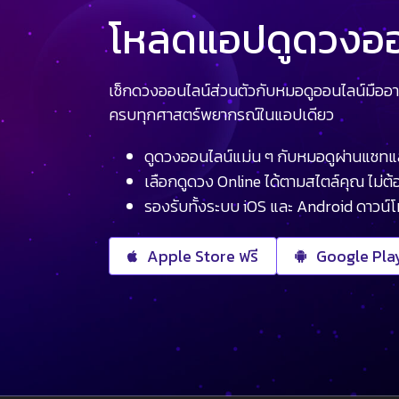
โหลดแอปดูดวงออน
เช็กดวงออนไลน์ส่วนตัวกับหมอดูออนไลน์มืออา
ครบทุกศาสตร์พยากรณ์ในแอปเดียว
ดูดวงออนไลน์แม่น ๆ กับหมอดูผ่านแชทแ
เลือกดูดวง Online ได้ตามสไตล์คุณ ไม่ต้อ
รองรับทั้งระบบ iOS และ Android ดาวน์
Apple Store ฟรี
Google Play