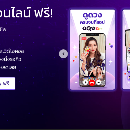
ไลน์ ฟรี!
ชีพ
ละวิดีโอคอล
งนั่งรอคิว
โหลดเลย
 ฟรี