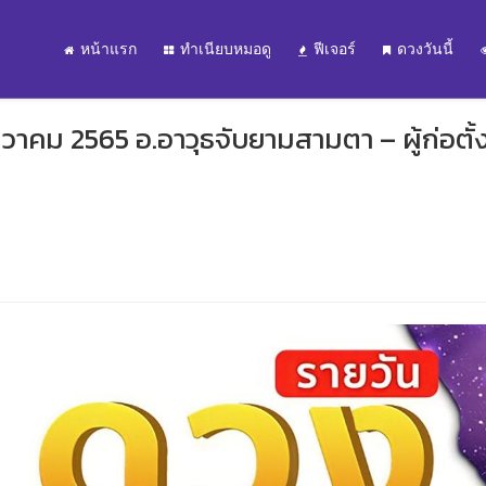
หน้าแรก
ทำเนียบหมอดู
ฟีเจอร์
ดวงวันนี้
นวาคม 2565 อ.อาวุธจับยามสามตา – ผู้ก่อตั้