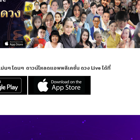
 แม่นๆ โดนๆ
ดาวน์โหลดแอพพลิเคชั่น ดวง Live ได้ที่