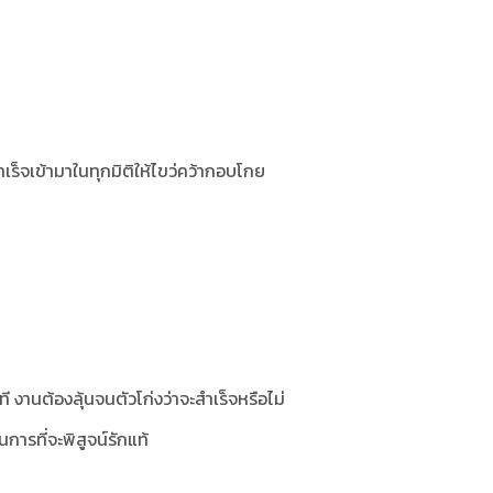
ร็จเข้ามาในทุกมิติให้ไขว่คว้ากอบโกย
 งานต้องลุ้นจนตัวโก่งว่าจะสำเร็จหรือไม่
ารที่จะพิสูจน์รักแท้