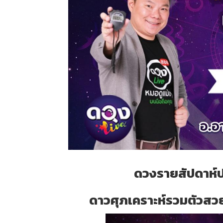
ดวงรายสัปดาห์
ดาวศุภเคราะห์รวมตัวสวย