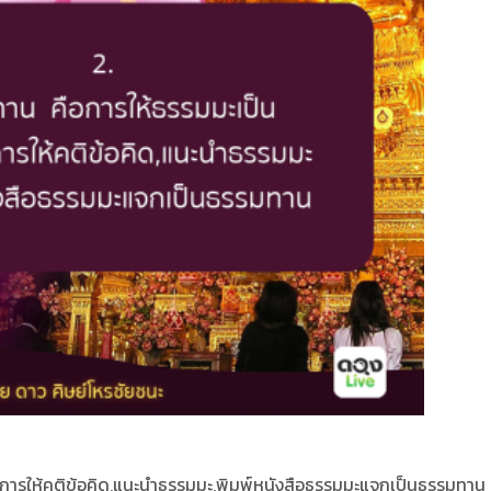
นการให้คติข้อคิด,แนะนำธรรมมะ,พิมพ์หนังสือธรรมมะแจกเป็นธรรมทาน