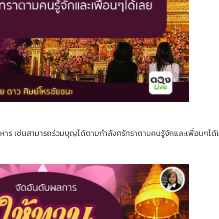
วิหาร เช่นสามารถร่วมบุญได้ตามกำลังศรัทราตามคนรู้จักและเพื่อนๆได้