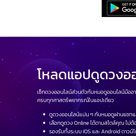
โหลดแอปดูดวงออน
เช็กดวงออนไลน์ส่วนตัวกับหมอดูออนไลน์มืออา
ครบทุกศาสตร์พยากรณ์ในแอปเดียว
ดูดวงออนไลน์แม่น ๆ กับหมอดูผ่านแชทแ
เลือกดูดวง Online ได้ตามสไตล์คุณ ไม่ต้อ
รองรับทั้งระบบ iOS และ Android ดาวน์