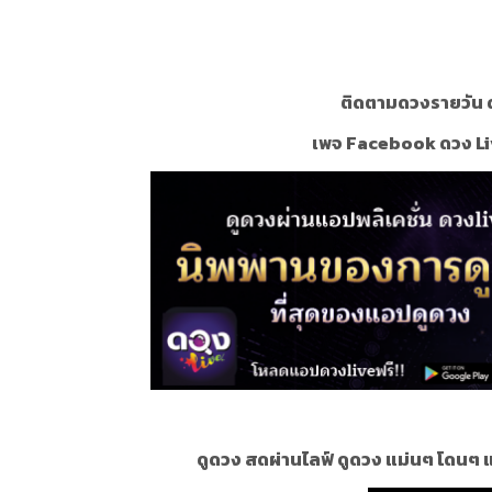
ติดตามดวงรายวัน ด
เพจ Facebook ดวง Li
ดูดวง สดผ่านไลฟ์ ดูดวง แม่นๆ โดนๆ 