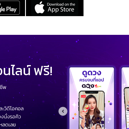
ไลน์ ฟรี!
ชีพ
ละวิดีโอคอล
งนั่งรอคิว
โหลดเลย