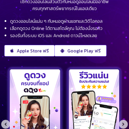
เช็กดวงออนไลน์ส่วนตัวกับหมอดูออนไลน์มืออาชีพ
ครบทุกศาสตร์พยากรณ์ในแอปเดียว
ดูดวงออนไลน์แม่น ๆ กับหมอดูผ่านแชทและวิดีโอคอล
เลือกดูดวง Online ได้ตามสไตล์คุณ ไม่ต้องนั่งรอคิว
รองรับทั้งระบบ iOS และ Android ดาวน์โหลดเลย
Apple Store ฟรี
Google Play ฟรี