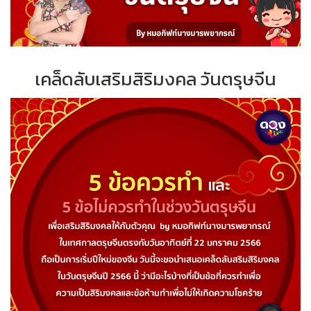
เคล็ดลับเสริมสิริมงคล วันตรุษจีน