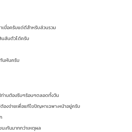
น่าเบื่อครับแต่ดีสำหรับส่วนรวม
สินล้นตัวได้ครับ
ะทันหันครับ
้ท่านต้องรีบๆร้อนๆตลอดทั้งวัน
ห้ต้องจ่ายเพื่อแก้ไขปัญหาเฉพาะหน้าอยู่ครับ
ัก
อาชนะกันมากกว่าเหตุผล