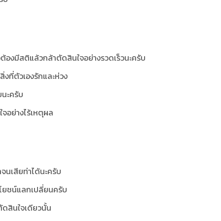
วต้องมีสติแล้วกล้าตัดสินใจอย่างรวดเร็วนะครับ
ิ่งที่ตัวเองรักและห่วง
ูบนะครับ
นใจอย่างไร้เหตุผล
าทจนเสียท่าได้นะครับ
ะโยชน์แลกเปลี่ยนครับ
ัดสินใจเดียวนั้น