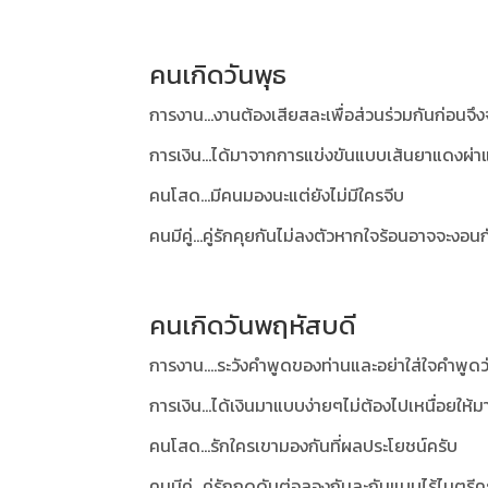
คนเกิดวันพุธ
การงาน...งานต้องเสียสละเพื่อส่วนร่วมกันก่อนจึ
การเงิน...ได้มาจากการแข่งขันแบบเส้นยาแดงผ่
คนโสด...มีคนมองนะแต่ยังไม่มีใครจีบ
คนมีคู่...คู่รักคุยกันไม่ลงตัวหากใจร้อนอาจจะงอ
คนเกิดวันพฤหัสบดี
การงาน....ระวังคำพูดของท่านและอย่าใส่ใจคำพูดว่
การเงิน...ได้เงินมาแบบง่ายๆไม่ต้องไปเหนื่อยให้
คนโสด...รักใครเขามองกันที่ผลประโยชน์ครับ
คนมีคู่...คู่รักกดดันต่อลองกันละกันแบบไร้ไมตรีค