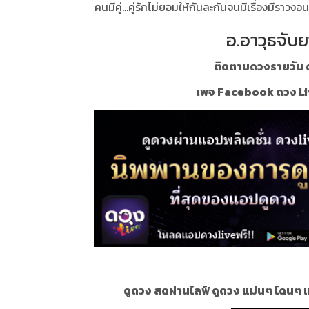
คนมีคู่...คู่รักไม่ยอมให้กันละกันจนมีเรื่องมีราว
อ.อาวุธจับย
ติดตามดวงรายวัน ด
เพจ Facebook ดวง Li
ดูดวง สดผ่านไลฟ์ ดูดวง แม่นๆ โดนๆ 