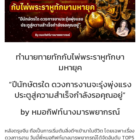
ทำนายทายทักกับไพ่พระราหูทักษา
มหายุค
“ปีนักษัตรใด ดวงการงานจะรุ่งพุ่งแรง
ประตูสู่ความสำเร็จกำลังรอคุณอยู่”
by หมอกิฟท์นางมารพยากรณ์
หลังตรุษจีน ถือเป็นการเริ่มต้นสิ่งดีๆเข้ามาในชีวิต โดยเฉพาะเรื่อง
ดวงการงาน วันนี้พี่หมอกิฟท์นางมารพยากรณ์ได้จัดอันดับ TOP5