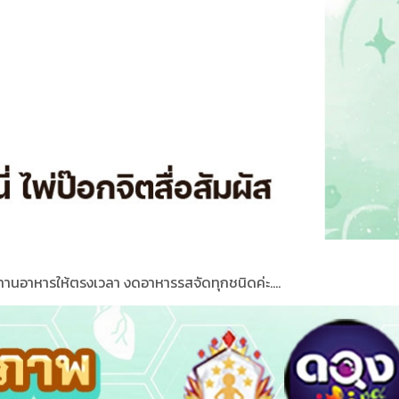
รทานอาหารให้ตรงเวลา งดอาหารรสจัดทุกชนิดค่ะ....