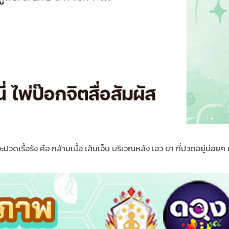
วดเรื้อรัง คือ กล้ามเนื้อ เส้นเอ็น บริเวณหลัง เอว ขา ที่ปวดอยู่บ่อยๆ