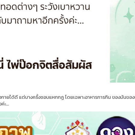
งกายได้ดี แต่บางครั้งชอบแหกกฏ โดยเฉพาะอาหารการกิน ของมันขอ
่ะ...