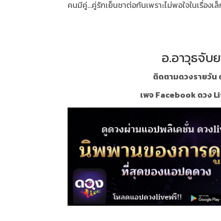
คนมีคู่...คู่รักเย็นชาต่อกันเพราะไม่พอใจในเรื่อง
อ.อาวุธจับย
ติดตามดวงรายวัน ด
เพจ Facebook ดวง Li