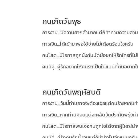
คนเกิดวันพุธ
การงาน...มีความยากลำบากแต่ก็ท้าทายความสาม
การเงิน...ได้เข้ามาพอใช้จ่ายไม่เดือดร้อนใจครับ
คนโสด...มีโอกาสถูกบังคับมัดมือชกให้รักใครที่ไม่
คนมีคู่...คู่รักอยากให้คนรักเป็นในแบบที่ตนอยาก
คนเกิดวันพฤหัสบดี
การงาน...วันนี้ท่านอาจจะต้องเจอแต่คนร้ายๆกับ
การเงิน...หากท่านคอยแต่จะผลัดวันประกันพรุ่งท่
คนโสด...มีโอกาสพบเจอคนถูกใจได้จากผู้ใหญ่น
คนมีคู่...คู่รักคนรักขี้งอนแต่ก็น่ารักไปอีกแบบครับ