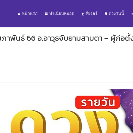
หน้าแรก
ทำเนียบหมอดู
ฟีเจอร์
ดวงวันนี้
มภาพันธ์ 66 อ.อาวุธจับยามสามตา – ผู้ก่อตั้