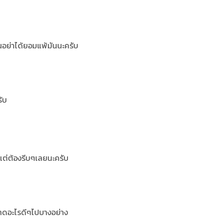
อย่าได้ยอมแพ้มันนะครับ
รับ
ด้แต่ต้องรีบๆเลยนะครับ
อนขาดอะไรดีๆไปบางอย่าง