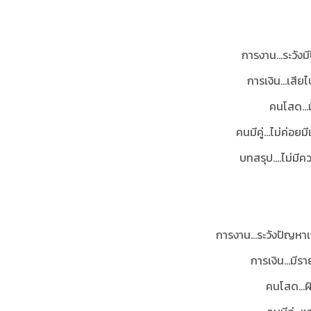
การงาน…ระวังม
การเงิน...เสี
คนโสด…ม
คนมีคู่...ไม่ค่อย
บทสรุป
....
ไม่มีค
การงาน...ระวังปัญหา
การเงิน…มีรา
คนโสด...ผ