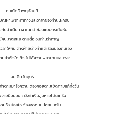
คนเกิดวันพฤหัสบดี
ีปัญหาเพราะท่าทางเเละวาจาของท่านนะครับ
ยไปกับค่าเดินทาง เเละ ค่าซ่อมแบบกระทันหัน
ีคนมาตอเเย ตามตื้อ จนท่านรำคาญ
มีเวลาให้กัน ต่างฝ่ายต่างทำเเต่เรื่องของตนเอง
วามสำเร็จใด ที่จะไม่ใช้ความพยายามและเวลา
คนเกิดวันศุกร์
เก่าตามมารังควาน ต้องคอยตามเช็ดตามแก้ทั้งวัน
ยจ่ายยิบย่อย ระวังทำเงินสูบหายได้นะครับ
ิดหวัง น้อยใจ ต้องอดทนหน่อยนะครับ