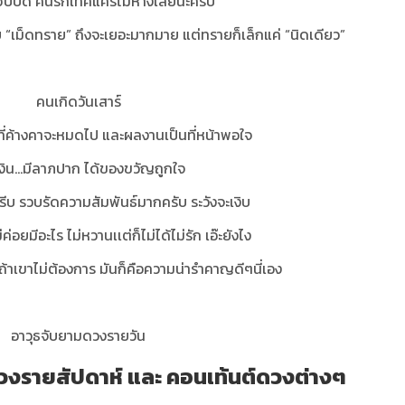
ฮปปี้ดี คนรักเทคแคร์ไม่ห่างเลยนะครับ
 “เม็ดทราย” ถึงจะเยอะมากมาย แต่ทรายก็เล็กแค่ “นิดเดียว”
คนเกิดวันเสาร์
ที่ค้างคาจะหมดไป และผลงานเป็นที่หน้าพอใจ
งิน...มีลาภปาก ได้ของขวัญถูกใจ
ีบ รวบรัดความสัมพันธ์มากครับ ระวังจะเงิบ
ค่อยมีอะไร ไม่หวานเเต่ก็ไม่ได้ไม่รัก เอ๊ะยังไง
ถ้าเขาไม่ต้องการ มันก็คือความน่ารำคาญดีๆนี่เอง
อาวุธจับยามดวงรายวัน
งรายสัปดาห์ และ คอนเท้นต์ดวงต่างๆ