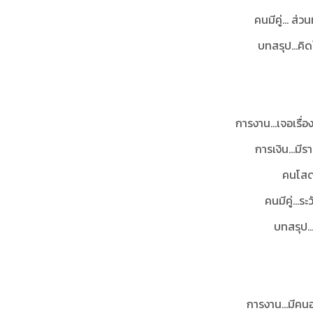
คนมีคู่...
ส่วนท
บทสรุป
...ค
การงาน...เจอเรื่
การเงิน…มีราย
คนโสด.
คนมีคู่…ระ
บทสรุป
…
การงาน...มีคนอ