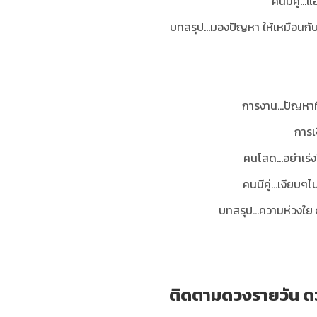
คนมีคู่…แ
บทสรุป
...
มองปัญหา ให้เหมือนกับ
การงาน...ปัญหา
การเ
คนโสด…อย่าเร่งร
คนมีคู่…เงียบๆไม่
บทสรุป
...
ความห่วงใย 
ติดตามดวงรายวัน ดว