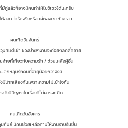
ี่มีคู่แล้วก็อาจมีคนทำให้ไขว้เขวได้นะครับ
ิดให้ออก ว่ารักจริงหรือเเค่หลงเขาชั่วคราว
คนเกิดวันจันทร์
องวุ่นๆเเต่เช้า ช่วงบ่ายๆงานจะค่อยๆลคลี่คลาย
จ่ายที่เกี่ยวกับความรัก / ช่วยเหลือผู้อื่น
..ตกหลุมรักคนที่อายุน้อยกว่าจังๆ
วังมีปากเสียงกันเพราะความไม่เข้าใจกัน
ระวังมีปัญหาในเรื่องที่ไม่ควรจะเกิด...
คนเกิดวันอังคาร
ุปถัมภ์ มีคนช่วยเหลือท่านให้งานราบรื่นขึ้น