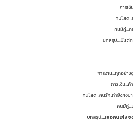
การเงิ
คนโสด...
คนมีคู่…คน
บทสรุป
....มีเเ
การงาน...ทุกอย่าง
การเงิน...ค
คนโสด…คนรักเก่ายังคงมาเ
คนมีคู่…
บทสรุป
....
เจอคนเก่ง จง