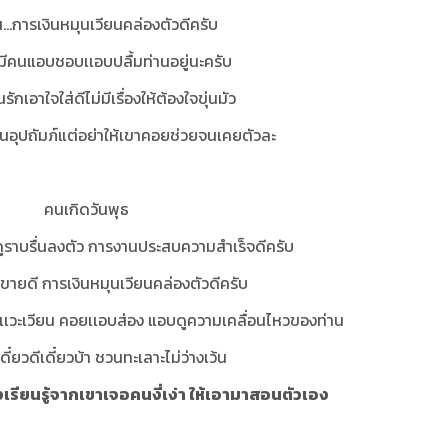
น...การเงินหมุนเวียนคล่องตัวดีครับ
มีคนแอบชอบเเอบปลื้มท่านอยู่นะครับ
รักเอาใจใส่ดีไม่มีเรื่องให้ต้องใจขุ่นมัว
ต่คนอุปถัมภ์แต่อย่าให้เขาคอยช่วยจนเคยตัวละ
คนเกิดวันพุธ
ดูราบรื่นลงตัว การงานประสบความสำเร็จดีครับ
้าขายดี การเงินหมุนเวียนคล่องตัวดีครับ
เวะเวียน คอยเเอบส่อง แอบดูความเคลื่อนไหวของท่าน
เดี๋ยวดีเดี๋ยวบ้า ชวนทะเลาะไม่ว่างเว้น
เรียนรู้จากเขาเจอคนงี่เง่า ให้เอามาสอนตัวเอง