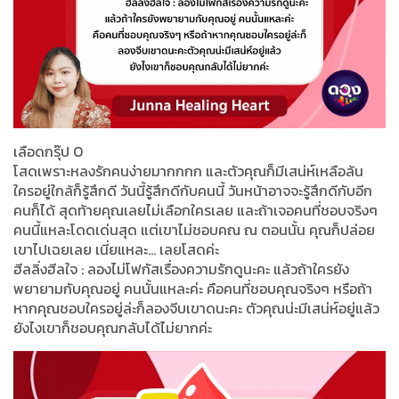
เลือดกรุ๊ป O
โสดเพราะหลงรักคนง่ายมากกกก และตัวคุณก็มีเสน่ห์เหลือล้น
ใครอยู่ใกล้ก็รู้สึกดี วันนี้รู้สึกดีกับคนนี้ วันหน้าอาจจะรู้สึกดีกับอีก
คนก็ได้ สุดท้ายคุณเลยไม่เลือกใครเลย และถ้าเจอคนที่ชอบจริงๆ
คนนี้แหละโดดเด่นสุด แต่เขาไม่ชอบคณ ณ ตอนนั้น คุณก็ปล่อย
เขาไปเฉยเลย เนี่ยแหละ… เลยโสดค่ะ
ฮีลลิ่งฮีลใจ : ลองไม่โฟกัสเรื่องความรักดูนะคะ แล้วถ้าใครยัง
พยายามกับคุณอยู่ คนนั้นแหละค่ะ คือคนที่ชอบคุณจริงๆ หรือถ้า
หากคุณชอบใครอยู่ล่ะก็ลองจีบเขาดนะคะ ตัวคุณน่ะมีเสน่ห์อยู่แล้ว
ยังไงเขาก็ชอบคุณกลับได้ไม่ยากค่ะ