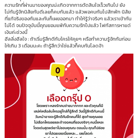
ความรักที่ผ่านมาของคุณน่ะเกิดจากการตัดสินใจเร็วเกินไป ยัง
ไม่ทันรู้จักนิสัยกันดีเลยก็คบกันแล้ว แล้วพอคบกันไปสักพัก นิสัย
ที่แท้จริงของกันและกันก็เผยออกมา ทำให้รู้ว่าจริงๆ แล้วเราเข้ากัน
ไม่ได้ จนปัจจุบันนี้คุณยอมแพ้กับความรักไปแล้ว โฟกัสการหาแต่
เงินค่ะช่วงนี้
ฮีลลิ่งฮีลใจ : ถ้าเริ่มรู้สึกดีกับใครให้คุยๆ หรือทำความรู้จักกันก่อน
ให้เกิน 3 เดือนนะคะ ถ้ารู้สึกว่าใช่แล้วก็คบกันโลดจ้า