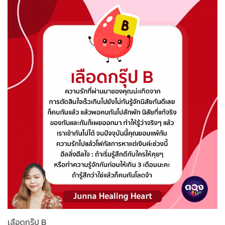
เลือดกรุ๊ป B