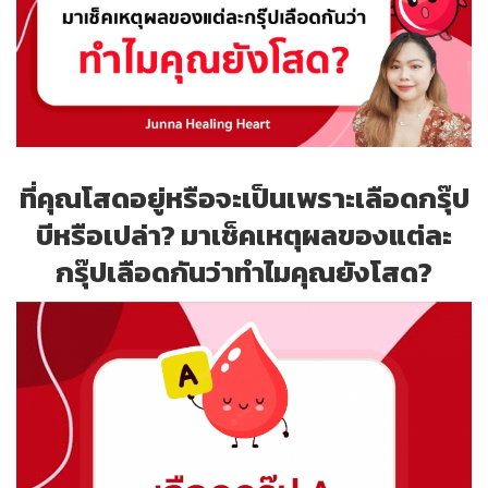
ที่คุณโสดอยู่หรือจะเป็นเพราะเลือดกรุ๊ป
บีหรือเปล่า? มาเช็คเหตุผลของแต่ละ
กรุ๊ปเลือดกันว่าทำไมคุณยังโสด?