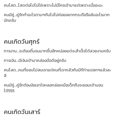
คนโสด...โสดต่อไปไม่ใช่เพราะไม่มีใครเข้ามาแต่เพราะเบื่ออะนะ
คนมีคู่...คู่รักทำอะไรตามๆกันไปไม่ค่อยอยากกระตือรือล้นอะไรมาก
นักครับ
คนเกิดวันศุกร์
การงาน...จะต้องดิ้นรนมากขึ้นอีกหน่อยแต่จะสำเร็จได้สวยงามครับ
การเงิน...มีเงินเข้ามาคล่องมือดีอยู่ครับ
คนโสด...คนที่ชอบไม่สนเราแต่คนที่เรากลัวกับมีทีท่าแปลกๆแล้วละ
สิ
คนมีคู่...คู่รักต้องง้อเอาใจหลอกล่อเหมือเด็กถึงจะยอมเข้านอน
ได้555
คนเกิดวันเสาร์