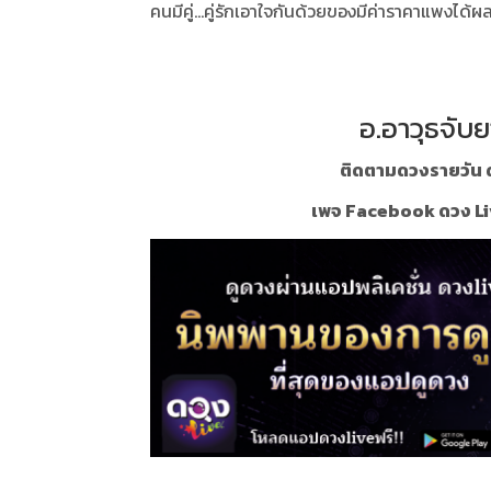
คนมีคู่...คู่รักเอาใจกันด้วยของมีค่าราคาแพงได้ผ
อ.อาวุธจับย
ติดตามดวงรายวัน ด
เพจ Facebook ดวง Li