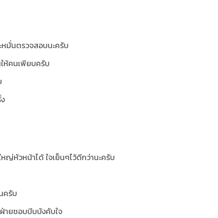
ละหมั่นตรวจสอบนะครับ
วนให้คนเพียบครับ
บ
้ง
ญ่หัวหน้าได้ ใจเย็นๆไว้ดีกว่านะครับ
นครับ
ีกฝ่ายชอบบีบบังคับใจ