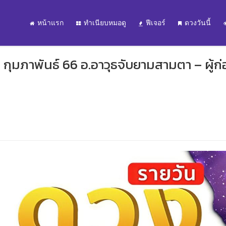
หน้าแรก
ทำเนียบหมอดู
ฟีเจอร์
ดวงวันนี้
กุมภาพันธ์ 66 อ.อาวุธจับยามสามตา – ผู้ก่