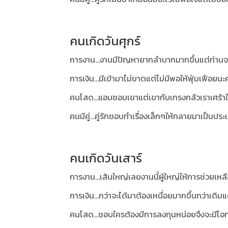
คนเกิดวันศุกร์
การงาน...งานมีปัญหายากลำบากมากขึ้นแต่ท่านจ
การเงิน...มีเข้ามาไม่ขาดแต่ไม่มีพอให้ฟุ่มเฟือยนะ
คนโสด...แอบชอบเขาแต่เขากับเกรงกลัวเราเศร้าใ
คนมีคู่...คู่รักชอบทำเรื่องเล็กๆให้กลายมาเป็นป
คนเกิดวันเสาร์
การงาน...เส้นใหญ่เลยงานนี้ผู้ใหญ่ให้การช่วยเหล
การเงิน...กว่าจะได้มาต้องเหนื่อยมากขึ้นกว่าเดิมแ
คนโสด...ชอบใครต้องมีการลงทุนหน่อยจึงจะมีโอก