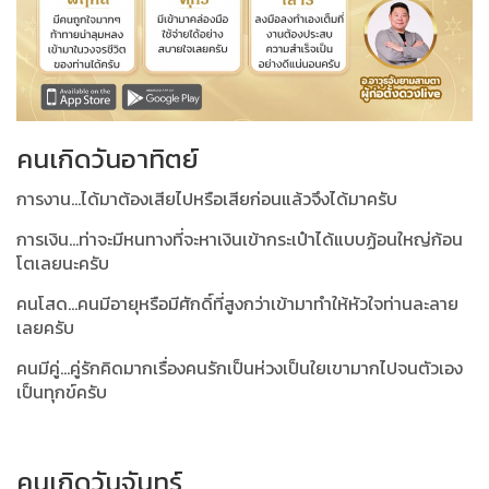
คนเกิดวันอาทิตย์
การงาน...ได้มาต้องเสียไปหรือเสียก่อนแล้วจึงได้มาครับ
การเงิน...ท่าจะมีหนทางที่จะหาเงินเข้ากระเป๋าได้แบบฏ้อนใหญ่ก้อน
โตเลยนะครับ
คนโสด...คนมีอายุหรือมีศักดิ์ที่สูงกว่าเข้ามาทำให้หัวใจท่านละลาย
เลยครับ
คนมีคู่...คู่รักคิดมากเรื่องคนรักเป็นห่วงเป็นใยเขามากไปจนตัวเอง
เป็นทุกข์ครับ
คนเกิดวันจันทร์