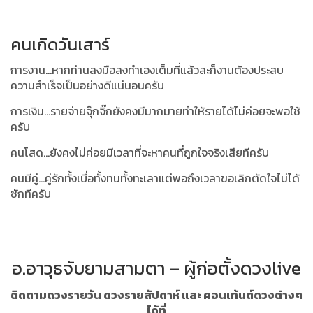
คนเกิดวันเสาร์
การงาน...หากท่านลงมือลงทำเองเต็มที่แล้วละก็งานต้องประสบ
ความสำเร็จเป็นอย่างดีแน่นอนครับ
การเงิน...รายจ่ายจุ๊กจิ๊กยังคงมีมากมายทำให้รายได้ไม่ค่อยจะพอใช้
ครับ
คนโสด...ยังคงไม่ค่อยมีเวลาที่จะหาคนที่ถูกใจจริงเสียทีครับ
คนมีคู่...คู่รักทั้งเบื่อทั้งทนทั้งทะเลาแต่พอถึงเวลาขอเลิกตัดใจไม่ได้
ซักทีครับ
อ.อาวุธจับยามสามตา – ผู้ก่อตั้งดวงlive
ติดตามดวงรายวัน ดวงรายสัปดาห์ และ คอนเท้นต์ดวงต่างๆ
ได้ที่