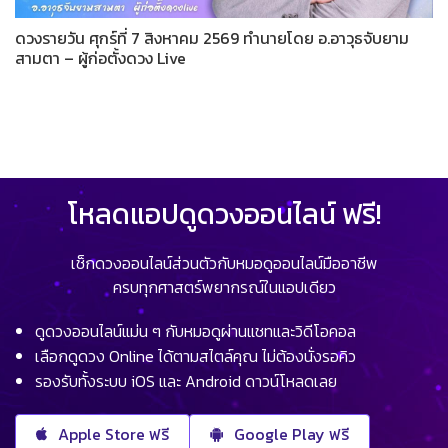
ดวงรายวัน ศุกร์ที่ 7 สิงหาคม 2569 ทำนายโดย อ.อาวุธจับยาม
สามตา – ผู้ก่อตั้งดวง Live
โหลดแอปดูดวงออนไลน์ ฟรี!
เช็กดวงออนไลน์ส่วนตัวกับหมอดูออนไลน์มืออาชีพ
ครบทุกศาสตร์พยากรณ์ในแอปเดียว
ดูดวงออนไลน์แม่น ๆ กับหมอดูผ่านแชทและวิดีโอคอล
เลือกดูดวง Online ได้ตามสไตล์คุณ ไม่ต้องนั่งรอคิว
รองรับทั้งระบบ iOS และ Android ดาวน์โหลดเลย
Apple Store ฟรี
Google Play ฟรี