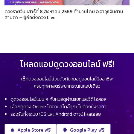
ดวงรายวัน เสาร์ที่ 8 สิงหาคม 2569 ทำนายโดย อ.อาวุธจับยาม
สามตา – ผู้ก่อตั้งดวง Live
โหลดแอปดูดวงออนไลน์ ฟรี!
เช็กดวงออนไลน์ส่วนตัวกับหมอดูออนไลน์มืออาชีพ
ครบทุกศาสตร์พยากรณ์ในแอปเดียว
ดูดวงออนไลน์แม่น ๆ กับหมอดูผ่านแชทและวิดีโอคอล
เลือกดูดวง Online ได้ตามสไตล์คุณ ไม่ต้องนั่งรอคิว
รองรับทั้งระบบ iOS และ Android ดาวน์โหลดเลย
Apple Store ฟรี
Google Play ฟรี