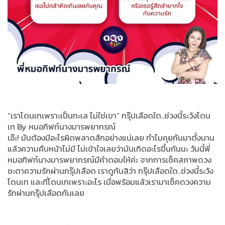
“เราโดนเทเพราะเป็นทะเล ไม่ใช่เขา” กรุ๊ปเลือดใด..ช่วงนี้ระวังโดน
เท By หมอกิฟท์นางมารพยากรณ์
เอ๊ะ! มันต้องมีอะไรผิดพลาดสักอย่างแน่เลย ทำไมคุยกันมาตั้งนาน
แล้วความคืบหน้าไม่มี ไม่เข้าใจเลยว่ามันเกิดอะไรขึ้นกันนะ วันนี้พี่
หมอกิฟท์นางมารพยากรณ์มีคำตอบให้ค่ะ จากการเช็คสภาพดวง
ชะตาความรักผ่านกรุ๊ปเลือด เราดูกันสิว่า กรุ๊ปเลือดใด..ช่วงนี้ระวัง
โดนเท และที่โดนเทเพราะอะไร เมื่อพร้อมแล้วเรามาเช็คดวงความ
รักผ่านกรุ๊ปเลือดกันเลย