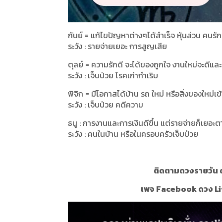
กันย์ = แก้ไขปัญหาต่างๆได้สำเร็จ หุ้นส่วน คนร
ระวัง : รายจ่ายเยอะ การสูญเสีย
ตุลย์ = ความรักดี จะได้ของถูกใจ งานใหม่จะดีและ
ระวัง : เจ็บป่วย โรคเก่ากำเริบ
พิจิก = มีโอกาสได้บ้าน รถ ใหม่ หรือสิ่งของใหม่เข
ระวัง : เจ็บป่วย คดีความ
ธนู : การงานและการเงินดีขึ้น แต่รายจ่ายก็เยอ
ระวัง : คนในบ้าน หรือในครอบครัวเจ็บป่วย
ติดตามดวงรายวัน ด
เพจ Facebook ดวง Li