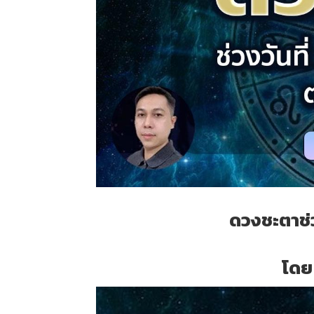
ดวงชะตาช่ว
โดย