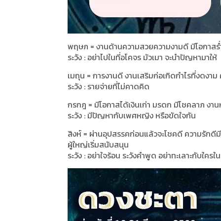
พฤษภ = งานด้านความสวยความงามดี มีโอกาสร่ำรว
ระวัง : อย่าไปในที่อโคจร มัวเมา จะนำปัญหามาให้
เมถุน = การงานดี งานเสริมก่อเกิดกำไรที่งดงาม 
ระวัง : รายจ่ายที่ไม่คาดคิด
กรกฎ = มีโอกาสได้เงินเก่า มรดก มีโชคลาภ งานห
ระวัง : มีปัญหากับเพศหญิง หรือขัดใจกัน
สิงห์ = ผ่านอุปสรรคก่อนแล้วจะโชคดี ความรักดี
ผู้ใหญ่เริ่มสนับสนุน
ระวัง : อย่าใจร้อน ระวังคำพูด อย่าทะเลาะกับใครในช