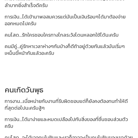
ลำบากยิ่งสำเร็จดีครับ
การเงิน...ได้เข้ามาพอสมควรแต่มันเป็นเงินร้อนๆได้มาต้องจ่าย
ออกหมดไปครับ
คนโสด...รักใครชอบใครทางไกลระวังโดนหลอกใช้ได้นะครับ
คนมีคู่...คู่รักหาเวลาห่างๆกันบ้างก็ดีถ้าอยู่ด้วยกันแล้วมันเริ่มๆ
เหม็นขี้หน้ากันแล้วอะครับ
คนเกิดวันพุธ
การงาน...เบื่อหน่ายกับงานที่รับผิดชอบแต่ก็ยังคงต้องทนทำให้ดี
ที่สุดต่อไปนะครับสู้ๆ
การเงิน...ได้มาง่ายและหมดเปลืองไปกับสิ่งของที่ชื่นชอบส่วนตัว
ครับ
คนโสด...จะได้เจอคนในฝันและเราก็อาจจะเป็นคนในฝันของเขาด้วย