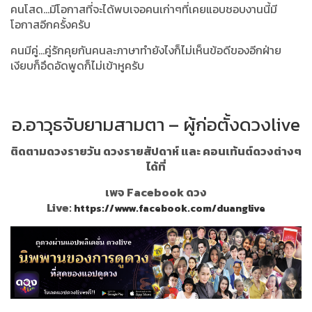
คนโสด...มีโอกาสที่จะได้พบเจอคนเก่าๆที่เคยแอบชอบงานนี้มี
โอกาสอีกครั้งครับ
คนมีคู่...คู่รักคุยกันคนละภาษาทำยังไงก็ไม่เห็นข้อดีของอีกฝ่าย
เงียบก็อึดอัดพูดก็ไม่เข้าหูครับ
อ.อาวุธจับยามสามตา – ผู้ก่อตั้งดวงlive
ติดตามดวงรายวัน ดวงรายสัปดาห์ และ คอนเท้นต์ดวงต่างๆ
ได้ที่
เพจ Facebook ดวง
Live:
https://www.facebook.com/duanglive