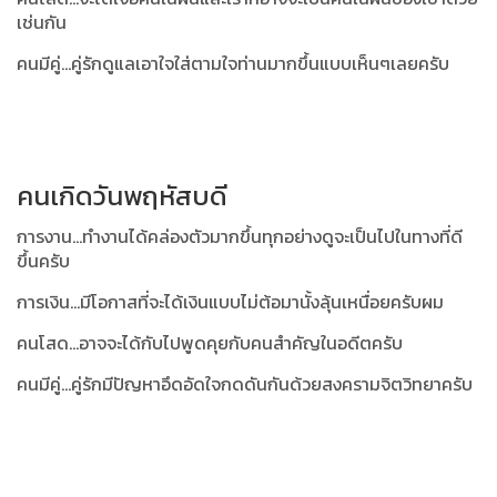
เช่นกัน
คนมีคู่...คู่รักดูแลเอาใจใส่ตามใจท่านมากขึ้นแบบเห็นๆเลยครับ
คนเกิดวันพฤหัสบดี
การงาน...ทำงานได้คล่องตัวมากขึ้นทุกอย่างดูจะเป็นไปในทางที่ดี
ขึ้นครับ
การเงิน...มีโอกาสที่จะได้เงินแบบไม่ต้อมานั้งลุ้นเหนื่อยครับผม
คนโสด...อาจจะได้กับไปพูดคุยกับคนสำคัญในอดีตครับ
คนมีคู่...คู่รักมีปัญหาอึดอัดใจกดดันกันด้วยสงครามจิตวิทยาครับ